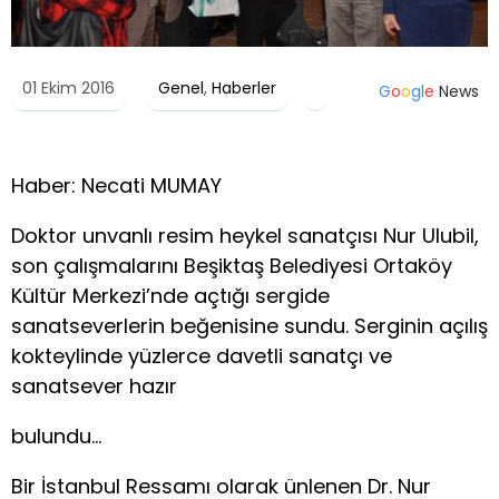
01 Ekim 2016
Genel
,
Haberler
G
o
o
g
l
e
News
Haber: Necati MUMAY
Doktor unvanlı resim heykel sanatçısı Nur Ulubil,
son çalışmalarını Beşiktaş Belediyesi Ortaköy
Kültür Merkezi’nde açtığı sergide
sanatseverlerin beğenisine sundu. Serginin açılış
kokteylinde yüzlerce davetli sanatçı ve
sanatsever hazır
bulundu…
Bir İstanbul Ressamı olarak ünlenen Dr. Nur