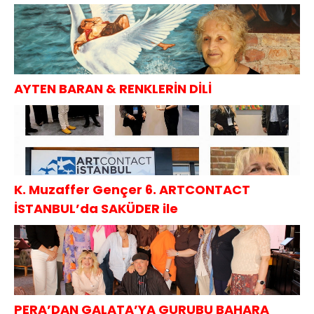
AYTEN BARAN & RENKLERİN DİLİ
K. Muzaffer Gençer 6. ARTCONTACT
İSTANBUL’da SAKÜDER ile
PERA’DAN GALATA’YA GURUBU BAHARA