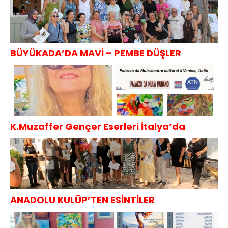
BÜYÜKADA’DA MAVİ – PEMBE DÜŞLER
K.Muzaffer Gençer Eserleri İtalya’da
ANADOLU KULÜP’TEN ESİNTİLER