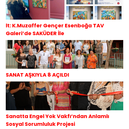
lt: K.Muzaffer Gençer Esenboğa TAV
Galeri’de SAKÜDER İle
SANAT AŞKIYLA 8 AÇILDI
Sanatta Engel Yok Vakfı’ndan Anlamlı
Sosyal Sorumluluk Projesi