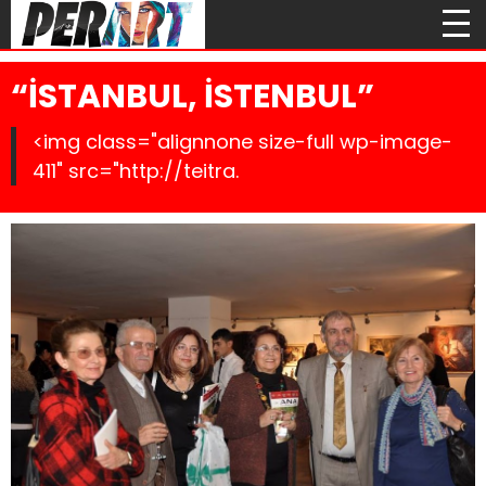
“İSTANBUL, İSTENBUL”
<img class="alignnone size-full wp-image-
411" src="http://teitra.