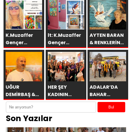
K.Muzaffer
lt: K.Muzaffer
AYTEN BARAN
Gençer
Gençer
& RENKLERİN
Eserleri
Esenboğa TAV
DİLİ
İtalya’da
Galeri’de
SAKÜDER İle
UĞUR
HER ŞEY
ADALAR’DA
DEMİRBAŞ &
KADININ
BAHAR
ÖBÜRKÜLER
ESERİDİR
MİMOZALARLA
Bul
BAŞLAR
Son Yazılar