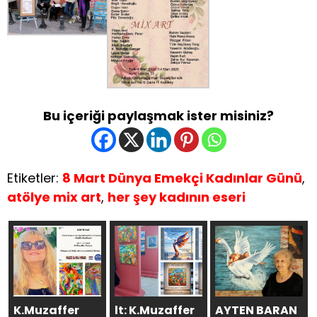
Bu içeriği paylaşmak ister misiniz?
Etiketler:
8 Mart Dünya Emekçi Kadınlar Günü
,
atölye mix art
,
her şey kadının eseri
K.Muzaffer
lt: K.Muzaffer
AYTEN BARAN