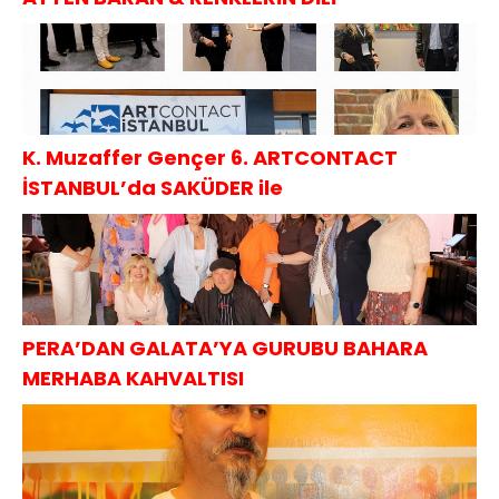
K. Muzaffer Gençer 6. ARTCONTACT
İSTANBUL’da SAKÜDER ile
PERA’DAN GALATA’YA GURUBU BAHARA
MERHABA KAHVALTISI