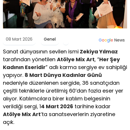
08 Mart 2026
Genel
G
o
o
g
l
e
News
Sanat dünyasının sevilen ismi
Zekiya Yılmaz
tarafından yönetilen
Atölye Mix Art
, “
Her Şey
Kadının Eseridir
” adlı karma sergiye ev sahipliği
yapıyor.
8 Mart Dünya Kadınlar Günü
nedeniyle düzenlenen sergide, 36 sanatçıdan
çeşitli tekniklerle üretilmiş 60’dan fazla eser yer
alıyor. Katılımcılara birer katılım belgesinin
verildiği sergi, 1
4 Mart 2026
tarihine kadar
Atölye Mix Art
‘ta sanatseverlerin ziyaretine
açık.