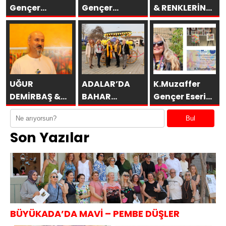
Gençer
Gençer
& RENKLERİN
Eserleri
Esenboğa TAV
DİLİ
İtalya’da
Galeri’de
SAKÜDER İle
UĞUR
ADALAR’DA
K.Muzaffer
DEMİRBAŞ &
BAHAR
Gençer Eseri
ÖBÜRKÜLER
MİMOZALARLA
UNESCO
Bul
BAŞLAR
Paris’te
Son Yazılar
BÜYÜKADA’DA MAVİ – PEMBE DÜŞLER