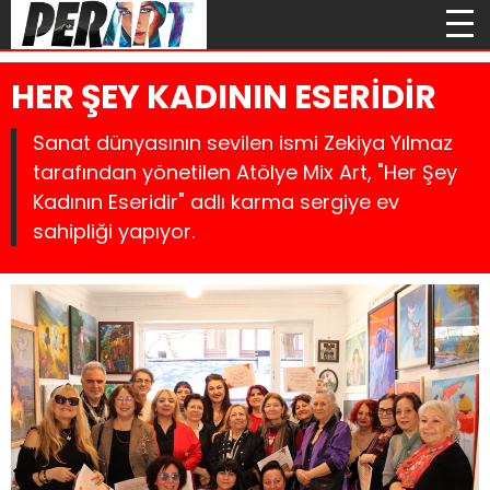
HER ŞEY KADININ ESERİDİR
Sanat dünyasının sevilen ismi Zekiya Yılmaz
tarafından yönetilen Atölye Mix Art, "Her Şey
Kadının Eseridir" adlı karma sergiye ev
sahipliği yapıyor.