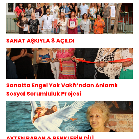
SANAT AŞKIYLA 8 AÇILDI
Sanatta Engel Yok Vakfı’ndan Anlamlı
Sosyal Sorumluluk Projesi
AYTEN BARAN & RENKLERİN DİLİ