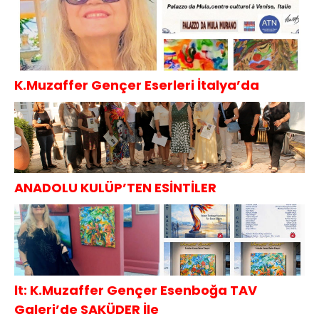
K.Muzaffer Gençer Eserleri İtalya’da
ANADOLU KULÜP’TEN ESİNTİLER
lt: K.Muzaffer Gençer Esenboğa TAV
Galeri’de SAKÜDER İle