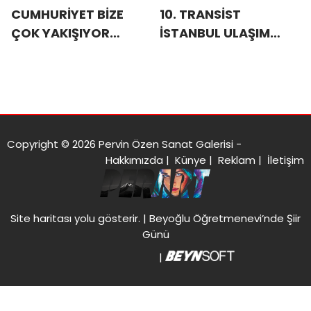
CUMHURİYET BİZE
10. TRANSİST
ÇOK YAKIŞIYOR
İSTANBUL ULAŞIM
GRUBU BAHARA
FUARI
MERHABA KAHVALTISI
Copyright © 2026 Pervin Özen Sanat Galerisi -
Hakkımızda
|
Künye
|
Reklam
|
İletişim
Site haritası
yolu gösterir. |
Beyoğlu Öğretmenevi’nde Şiir
Günü
|