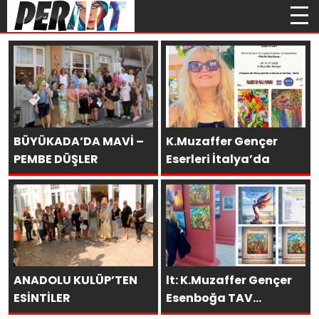
BÜYÜKADA’DA MAVİ –
K.Muzaffer Gençer
PEMBE DÜŞLER
Eserleri İtalya’da
ANADOLU KULÜP’TEN
lt: K.Muzaffer Gençer
ESİNTİLER
Esenboğa TAV
Galeri’de SAKÜDER İle