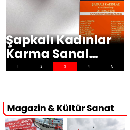
Şapkalı Kadınlar
Karma Sanal
Sergisi | 08 – 18
1
2
3
4
5
Mart 2021
Magazin & Kültür Sanat