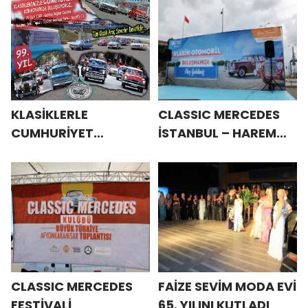
KLASİKLERLE
CLASSIC MERCEDES
CUMHURİYET
İSTANBUL – HAREM
KONVOYU
BULUŞMASI
CLASSIC MERCEDES
FAİZE SEVİM MODA EVİ
FESTİVALİ
65. YILINI KUTLADI