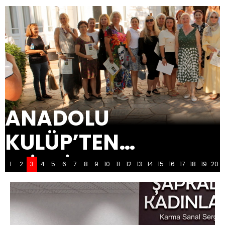
ANADOLU
KULÜP’TEN
ESİNTİLER
1
2
3
4
5
6
7
8
9
10
11
12
13
14
15
16
17
18
19
20