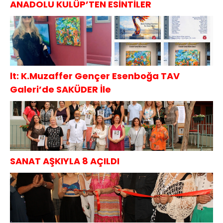
ANADOLU KULÜP’TEN ESİNTİLER
lt: K.Muzaffer Gençer Esenboğa TAV
Galeri’de SAKÜDER İle
SANAT AŞKIYLA 8 AÇILDI