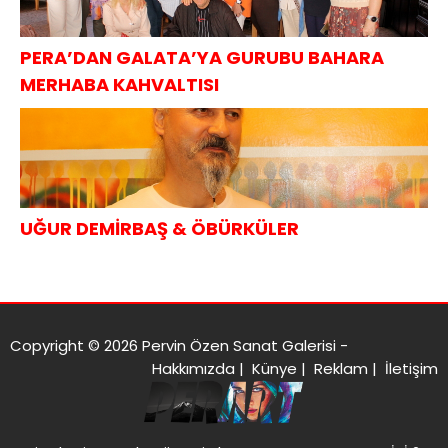
PERA’DAN GALATA’YA GURUBU BAHARA
MERHABA KAHVALTISI
UĞUR DEMİRBAŞ & ÖBÜRKÜLER
Copyright © 2026 Pervin Özen Sanat Galerisi -
Hakkımızda
|
Künye
|
Reklam
|
İletişim