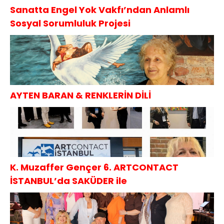
Sanatta Engel Yok Vakfı’ndan Anlamlı
Sosyal Sorumluluk Projesi
AYTEN BARAN & RENKLERİN DİLİ
K. Muzaffer Gençer 6. ARTCONTACT
İSTANBUL’da SAKÜDER ile