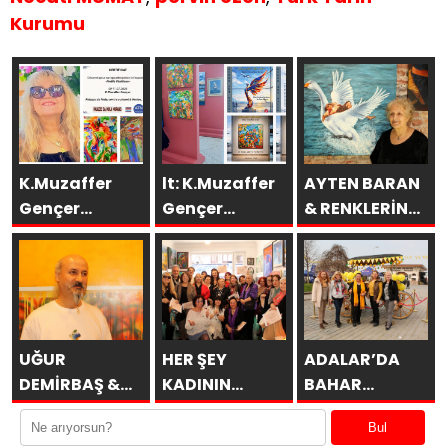
Kurumu
K.Muzaffer
lt: K.Muzaffer
AYTEN BARAN
Gençer
Gençer
& RENKLERİN
Eserleri
Esenboğa TAV
DİLİ
İtalya’da
Galeri’de
SAKÜDER İle
UĞUR
HER ŞEY
ADALAR’DA
DEMİRBAŞ &
KADININ
BAHAR
ÖBÜRKÜLER
ESERİDİR
MİMOZALARLA
Bul
BAŞLAR