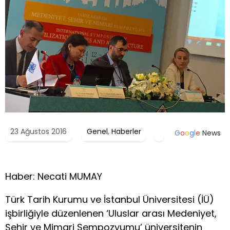
23 Ağustos 2016
Genel
,
Haberler
G
o
o
g
l
e
News
Haber: Necati MUMAY
Türk Tarih Kurumu ve İstanbul Üniversitesi (İÜ)
işbirliğiyle düzenlenen ‘Uluslar arası Medeniyet,
Şehir ve Mimari Sempozyumu’ üniversitenin