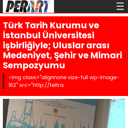
Türk Tarih Kurumu ve
İstanbul Üniversitesi
işbirliğiyle; Uluslar arası
Medeniyet, Şehir ve Mimari
Sempozyumu
<img class="alignnone size-full wp-image-
162" src="http://teitra.