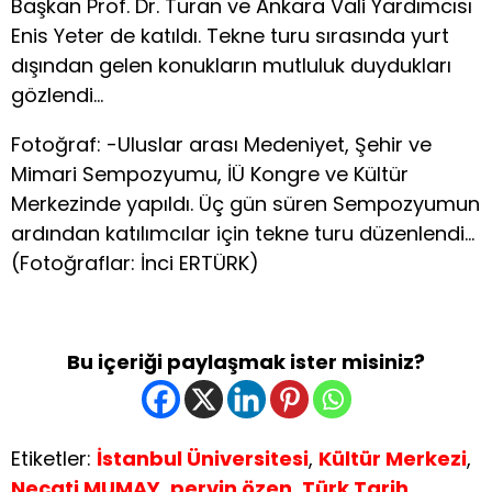
Başkan Prof. Dr. Turan ve Ankara Vali Yardımcısı
Enis Yeter de katıldı. Tekne turu sırasında yurt
dışından gelen konukların mutluluk duydukları
gözlendi…
Fotoğraf: -Uluslar arası Medeniyet, Şehir ve
Mimari Sempozyumu, İÜ Kongre ve Kültür
Merkezinde yapıldı. Üç gün süren Sempozyumun
ardından katılımcılar için tekne turu düzenlendi…
(Fotoğraflar: İnci ERTÜRK)
Bu içeriği paylaşmak ister misiniz?
Etiketler:
İstanbul Üniversitesi
,
Kültür Merkezi
,
Necati MUMAY
,
pervin özen
,
Türk Tarih