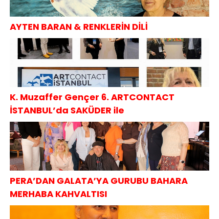
AYTEN BARAN & RENKLERİN DİLİ
K. Muzaffer Gençer 6. ARTCONTACT
İSTANBUL’da SAKÜDER ile
PERA’DAN GALATA’YA GURUBU BAHARA
MERHABA KAHVALTISI