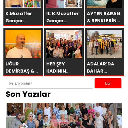
K.Muzaffer
lt: K.Muzaffer
AYTEN BARAN
Gençer
Gençer
& RENKLERİN
Eserleri
Esenboğa TAV
DİLİ
İtalya’da
Galeri’de
SAKÜDER İle
UĞUR
HER ŞEY
ADALAR’DA
DEMİRBAŞ &
KADININ
BAHAR
ÖBÜRKÜLER
ESERİDİR
MİMOZALARLA
Bul
BAŞLAR
Son Yazılar