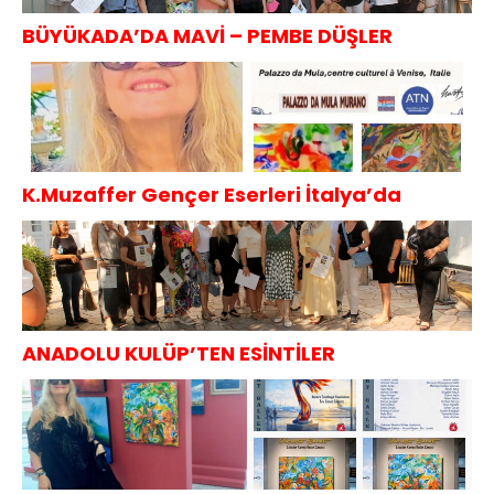
BÜYÜKADA’DA MAVİ – PEMBE DÜŞLER
K.Muzaffer Gençer Eserleri İtalya’da
ANADOLU KULÜP’TEN ESİNTİLER