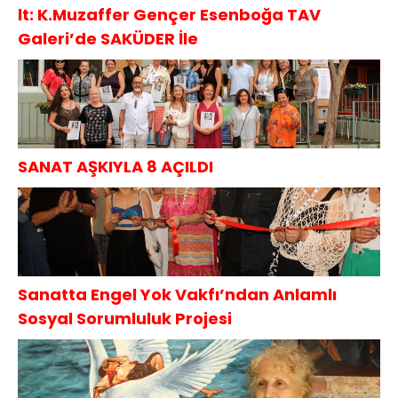
lt: K.Muzaffer Gençer Esenboğa TAV
Galeri’de SAKÜDER İle
SANAT AŞKIYLA 8 AÇILDI
Sanatta Engel Yok Vakfı’ndan Anlamlı
Sosyal Sorumluluk Projesi