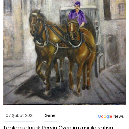
07 Şubat 2021
Genel
G
o
o
g
l
e
News
Toplam olarak Pervin Özen imzası ile satışa