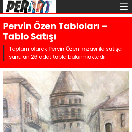
Pervin Özen Tabloları –
Tablo Satışı
Toplam olarak Pervin Özen imzası ile satışa
sunulan 26 adet tablo bulunmaktadır.