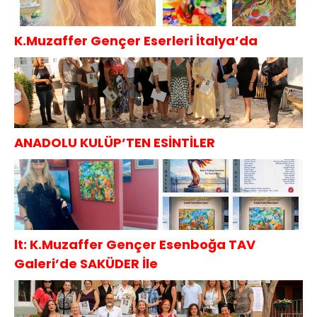
K.Muzaffer Gençer Eserleri İtalya’da
ANADOLU KULÜP’TEN ESİNTİLER
lt: K.Muzaffer Gençer Esenboğa TAV
Galeri’de SAKÜDER İle