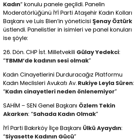
Kadın
“ konulu panele geçildi. Panelin
Moderatörlüğünü İYİ Parti Ataşehir Kadın Kolları
Başkanı ve Luis Bien‘in yöneticisi
Şenay Öztürk
üstlendi. Panelistler in isimleri ve panel konuları
ise şöyle:
26. Dön. CHP İst. Milletvekili
Gülay Yedekci
:
“
TBMM’de kadının sesi olmak
”
Kadın Cinayetlerini Durduracağız Platformu
Kadın Meclisleri Avukatı Av.
Rukiye Leyla Süren
:
“
Kadın cinayetleri neden önlenemiyor
”
SAHİM – SEN Genel Başkanı
Özlem Tekin
Akarken
: “
Sahada Kadın Olmak
”
İYİ Parti Bakırköy İlçe Başkanı
Ülkü Ayaydın
:
“
Siyasette Kadının Gücü
”