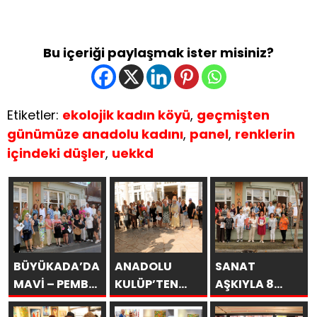
Bu içeriği paylaşmak ister misiniz?
Etiketler:
ekolojik kadın köyü
,
geçmişten
günümüze anadolu kadını
,
panel
,
renklerin
içindeki düşler
,
uekkd
BÜYÜKADA’DA
ANADOLU
SANAT
MAVİ – PEMBE
KULÜP’TEN
AŞKIYLA 8
DÜŞLER
ESİNTİLER
AÇILDI