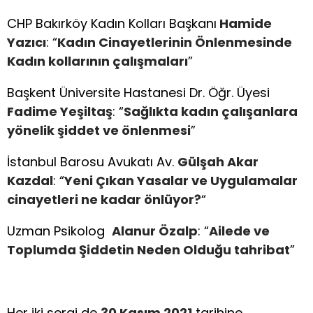
CHP Bakırköy Kadın Kolları Başkanı
Hamide
Yazıcı
: “
Kadın Cinayetlerinin Önlenmesinde
Kadın kollarının çalışmaları
”
Başkent Üniversite Hastanesi Dr. Öğr. Üyesi
Fadime Yeşiltaş
: “
Sağlıkta kadın çalışanlara
yönelik şiddet ve önlenmesi
”
İstanbul Barosu Avukatı Av.
Gülşah Akar
Kazdal
: “
Yeni Çıkan Yasalar ve Uygulamalar
cinayetleri ne kadar önlüyor?
“
Uzman Psikolog
Alanur Özalp
: “
Ailede ve
Toplumda Şiddetin Neden Olduğu tahribat
”
Her iki sergi de
30 Kasım 2021
tarihine