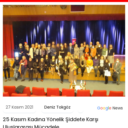
27 Kasım 2021
Deniz Tokgöz
G
o
o
g
l
e
News
25 Kasım Kadına Yönelik Şiddete Karşı
Uluslararası Mücadele