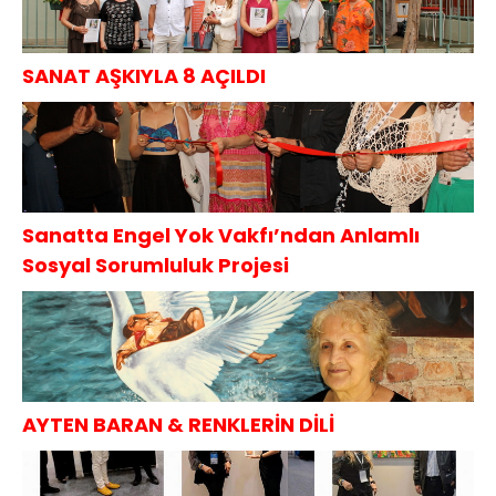
SANAT AŞKIYLA 8 AÇILDI
Sanatta Engel Yok Vakfı’ndan Anlamlı
Sosyal Sorumluluk Projesi
AYTEN BARAN & RENKLERİN DİLİ