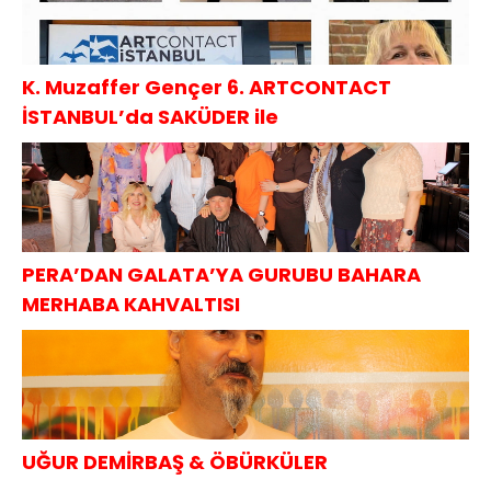
K. Muzaffer Gençer 6. ARTCONTACT
İSTANBUL’da SAKÜDER ile
PERA’DAN GALATA’YA GURUBU BAHARA
MERHABA KAHVALTISI
UĞUR DEMİRBAŞ & ÖBÜRKÜLER