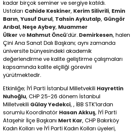
kadar birçok seminer ve sergiye katıldı.
Ustaları
Cahide Keskiner
,
Kerim Silivrili
,
Emin
Barın
,
Yusuf Durul
,
Tahsin Aykutalp
,
Güngör
Arıbal
,
Neşe Aybey
,
Muammer
Ülker
ve
Mahmut Öncü
’dür.
Demirkesen
, halen
Çini Ana Sanat Dalı Başkanı; aynı zamanda
üniversite bünyesindeki akademik
değerlendirme ve kalite geliştirme çalışmaları
kapsamında kalite elçiliği görevini
yürütmektedir.
Etkinliğe; İYİ Parti İstanbul Milletvekili
Hayrettin
Nuhoğlu
, CHP 25-26 dönem İstanbul
Milletvekili
Gülay Yedekci
, , İBB STK’lardan
sorumlu Koordinatör
Hasan Akkuş
, İYİ Parti
Ataşehir İlçe Başkanı
Mert Kar
, CHP Bakırköy
Kadın Kolları ve İYİ Parti Kadın Kolları üyeleri,