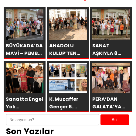
BÜYÜKADA’DA
ANADOLU
SANAT
MAVİ – PEMBE
KULÜP’TEN
AŞKIYLA 8
DÜŞLER
ESİNTİLER
AÇILDI
Sanatta Engel
K. Muzaffer
PERA’DAN
Yok
Gençer 6.
GALATA’YA
Vakfı’ndan
ARTCONTACT
GURUBU
Bul
Anlamlı
İSTANBUL’da
BAHARA
Son Yazılar
Sosyal
SAKÜDER ile
MERHABA