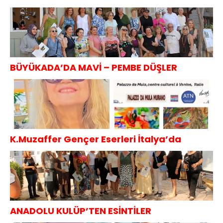
Sorumluluk
KAHVALTISI
Projesi
BÜYÜKADA’DA MAVİ – PEMBE DÜŞLER
K.Muzaffer Gençer Eserleri İtalya’da
ANADOLU KULÜP’TEN ESİNTİLER