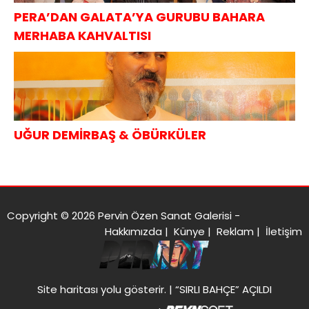
PERA’DAN GALATA’YA GURUBU BAHARA
MERHABA KAHVALTISI
UĞUR DEMİRBAŞ & ÖBÜRKÜLER
Copyright © 2026 Pervin Özen Sanat Galerisi -
Hakkımızda
|
Künye
|
Reklam
|
İletişim
Site haritası
yolu gösterir. |
“SIRLI BAHÇE” AÇILDI