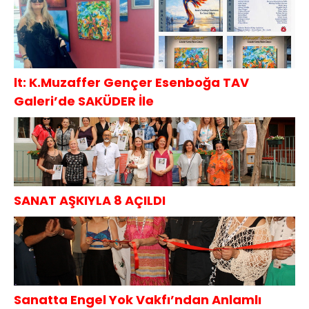
lt: K.Muzaffer Gençer Esenboğa TAV
Galeri’de SAKÜDER İle
SANAT AŞKIYLA 8 AÇILDI
Sanatta Engel Yok Vakfı’ndan Anlamlı