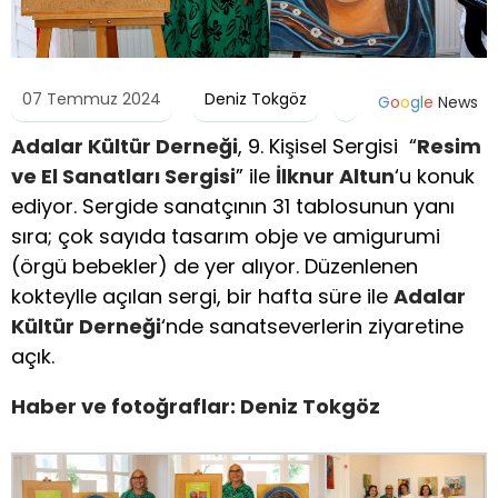
07 Temmuz 2024
Deniz Tokgöz
G
o
o
g
l
e
News
Adalar Kültür Derneği
, 9. Kişisel Sergisi “
Resim
ve El Sanatları Sergisi
” ile
İlknur Altun
‘u konuk
ediyor. Sergide sanatçının 31 tablosunun yanı
sıra; çok sayıda tasarım obje ve amigurumi
(örgü bebekler) de yer alıyor. Düzenlenen
kokteylle açılan sergi, bir hafta süre ile
Adalar
Kültür Derneği
‘nde sanatseverlerin ziyaretine
açık.
Haber ve fotoğraflar: Deniz Tokgöz