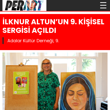
İLKNUR ALTUN’UN 9. KİŞİSEL
SERGİSİ AÇILDI
Adalar Kültür Derneği, 9.