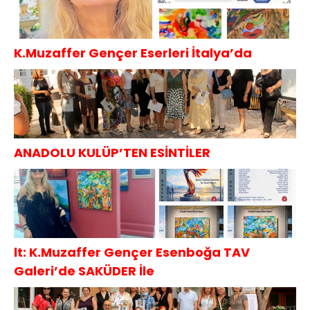
K.Muzaffer Gençer Eserleri İtalya’da
ANADOLU KULÜP’TEN ESİNTİLER
lt: K.Muzaffer Gençer Esenboğa TAV
Galeri’de SAKÜDER İle