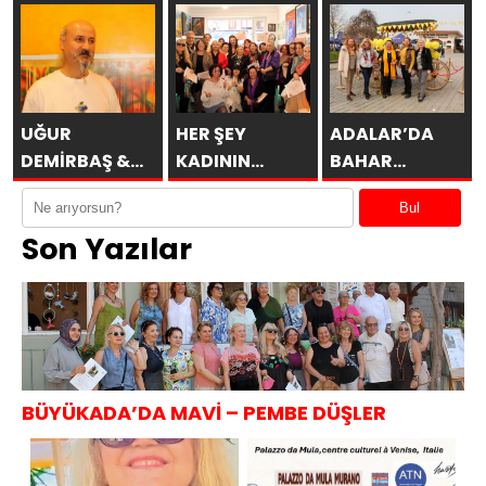
İtalya’da
Galeri’de
SAKÜDER İle
UĞUR
HER ŞEY
ADALAR’DA
DEMİRBAŞ &
KADININ
BAHAR
ÖBÜRKÜLER
ESERİDİR
MİMOZALARLA
Bul
BAŞLAR
Son Yazılar
BÜYÜKADA’DA MAVİ – PEMBE DÜŞLER