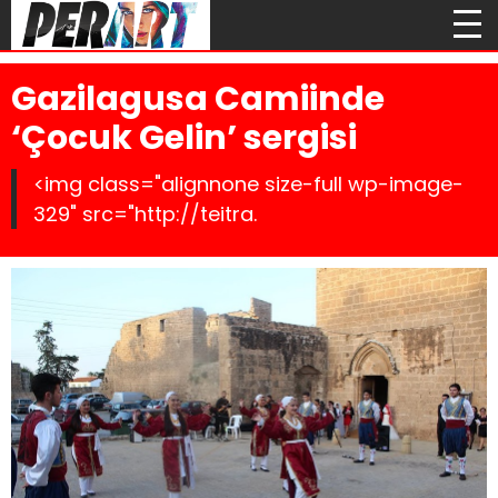
Gazilagusa Camiinde
‘Çocuk Gelin’ sergisi
<img class="alignnone size-full wp-image-
329" src="http://teitra.