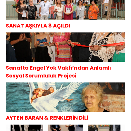
SANAT AŞKIYLA 8 AÇILDI
Sanatta Engel Yok Vakfı’ndan Anlamlı
Sosyal Sorumluluk Projesi
AYTEN BARAN & RENKLERİN DİLİ