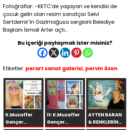
Fotoğraflar: -KKTC’de yaşayan ve kendisi de
çocuk gelin olan resim sanatçısı Selvi
Sertdemir’in Gazimağusa sergisini Belediye
Başkanı İsmail Arter açtı…
Bu içeriği paylaşmak ister misiniz?
Etiketler:
perart sanat galerisi
,
pervin özen
K.Muzaffer
lt: K.Muzaffer
AYTEN BARAN
Gençer
Gençer
& RENKLERİN
Eserleri
Esenboğa TAV
DİLİ