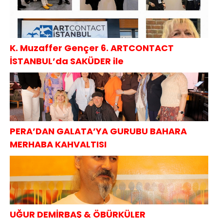
K. Muzaffer Gençer 6. ARTCONTACT
İSTANBUL’da SAKÜDER ile
PERA’DAN GALATA’YA GURUBU BAHARA
MERHABA KAHVALTISI
UĞUR DEMİRBAŞ & ÖBÜRKÜLER