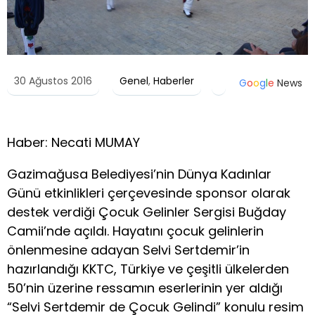
30 Ağustos 2016
Genel
,
Haberler
G
o
o
g
l
e
News
Haber: Necati MUMAY
Gazimağusa Belediyesi’nin Dünya Kadınlar
Günü etkinlikleri çerçevesinde sponsor olarak
destek verdiği Çocuk Gelinler Sergisi Buğday
Camii’nde açıldı. Hayatını çocuk gelinlerin
önlenmesine adayan Selvi Sertdemir’in
hazırlandığı KKTC, Türkiye ve çeşitli ülkelerden
50’nin üzerine ressamın eserlerinin yer aldığı
“Selvi Sertdemir de Çocuk Gelindi” konulu resim