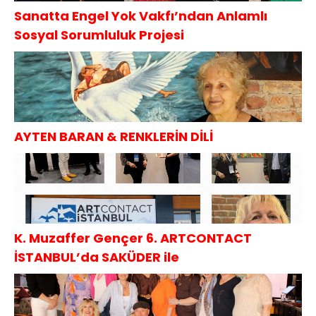
Sanatta Engel Yok Vakfı’ndan Anlamlı
Sosyal Sorumluluk Projesi
AYTEN BARAN & RENKLERİN DİLİ
K. Muzaffer Gençer 6. ARTCONTACT
İSTANBUL’da SAKÜDER ile