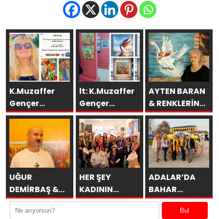
K.Muzaffer
lt: K.Muzaffer
AYTEN BARAN
Gençer
Gençer
& RENKLERİN
Eserleri
Esenboğa TAV
DİLİ
İtalya’da
Galeri’de
SAKÜDER İle
UĞUR
HER ŞEY
ADALAR’DA
DEMİRBAŞ &
KADININ
BAHAR
ÖBÜRKÜLER
ESERİDİR
MİMOZALARLA
Bul
BAŞLAR