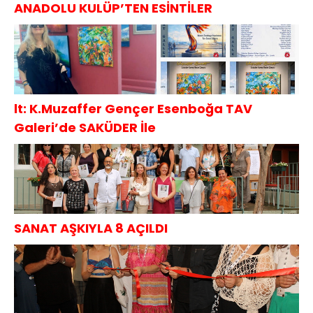
ANADOLU KULÜP’TEN ESİNTİLER
lt: K.Muzaffer Gençer Esenboğa TAV
Galeri’de SAKÜDER İle
SANAT AŞKIYLA 8 AÇILDI