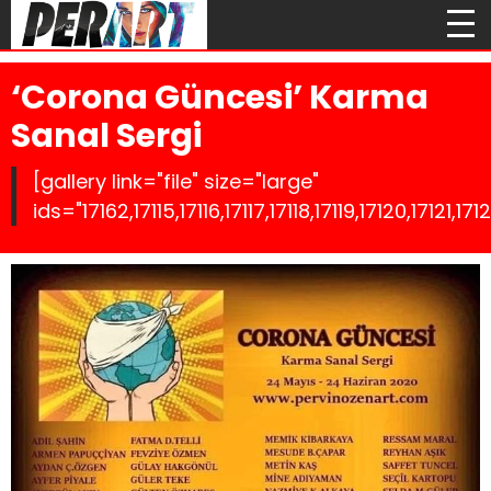
‘Corona Güncesi’ Karma
Sanal Sergi
[gallery link="file" size="large"
ids="17162,17115,17116,17117,17118,17119,17120,17121,1