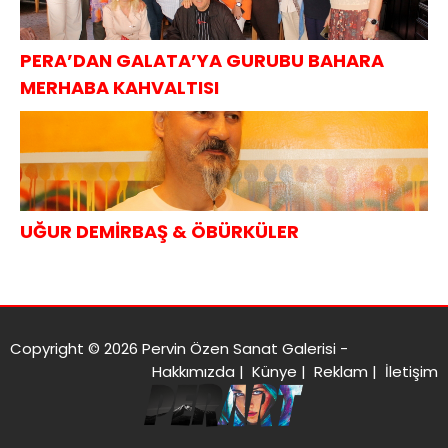
PERA’DAN GALATA’YA GURUBU BAHARA
MERHABA KAHVALTISI
UĞUR DEMİRBAŞ & ÖBÜRKÜLER
Copyright © 2026 Pervin Özen Sanat Galerisi -
Hakkımızda
|
Künye
|
Reklam
|
İletişim