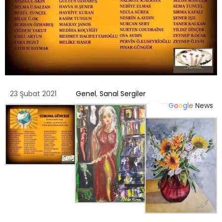
23 Şubat 2021
Genel
,
Sanal Sergiler
G
o
o
g
l
e
News