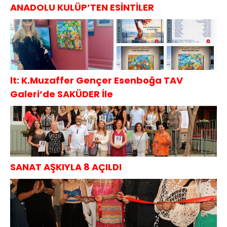
ANADOLU KULÜP’TEN ESİNTİLER
lt: K.Muzaffer Gençer Esenboğa TAV
Galeri’de SAKÜDER İle
SANAT AŞKIYLA 8 AÇILDI