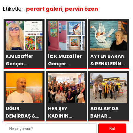
Etiketler:
perart galeri
,
pervin özen
K.Muzaffer
lt: K.Muzaffer
AYTEN BARAN
Gençer
Gençer
& RENKLERİN
Eserleri
Esenboğa TAV
DİLİ
İtalya’da
Galeri’de
SAKÜDER İle
UĞUR
HER ŞEY
ADALAR’DA
DEMİRBAŞ &
KADININ
BAHAR
ÖBÜRKÜLER
ESERİDİR
MİMOZALARLA
Bul
BAŞLAR