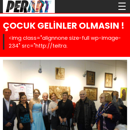
ÇOCUK GELİNLER OLMASIN !
<img class="alignnone size-full wp-image-
234" src="http://teitra.