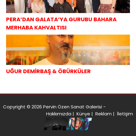
PERA’DAN GALATA’YA GURUBU BAHARA
MERHABA KAHVALTISI
UĞUR DEMİRBAŞ & ÖBÜRKÜLER
Copyright © 2026 Pervin Özen Sanat Galerisi -
Hakkımızda
|
Künye
|
Reklam
|
İletişim