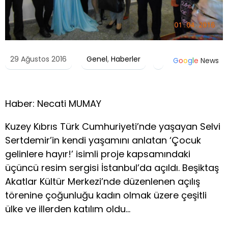
29 Ağustos 2016
Genel
,
Haberler
G
o
o
g
l
e
News
Haber: Necati MUMAY
Kuzey Kıbrıs Türk Cumhuriyeti’nde yaşayan Selvi
Sertdemir’in kendi yaşamını anlatan ‘Çocuk
gelinlere hayır!’ isimli proje kapsamındaki
üçüncü resim sergisi İstanbul’da açıldı. Beşiktaş
Akatlar Kültür Merkezi’nde düzenlenen açılış
törenine çoğunluğu kadın olmak üzere çeşitli
ülke ve illerden katılım oldu…