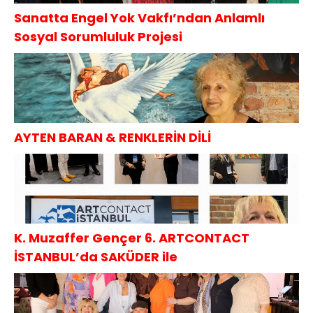
Sanatta Engel Yok Vakfı’ndan Anlamlı
Sosyal Sorumluluk Projesi
AYTEN BARAN & RENKLERİN DİLİ
K. Muzaffer Gençer 6. ARTCONTACT
İSTANBUL’da SAKÜDER ile