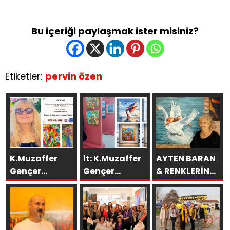
Bu içeriği paylaşmak ister misiniz?
Etiketler:
pervin özen
K.Muzaffer
lt: K.Muzaffer
AYTEN BARAN
Gençer
Gençer
& RENKLERİN
Eserleri
Esenboğa TAV
DİLİ
İtalya’da
Galeri’de
SAKÜDER İle