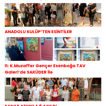
ANADOLU KULÜP’TEN ESİNTİLER
lt: K.Muzaffer Gençer Esenboğa TAV
Galeri’de SAKÜDER İle