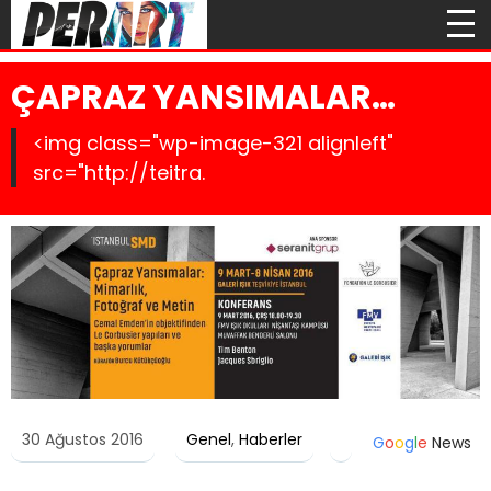
ÇAPRAZ YANSIMALAR…
<img class="wp-image-321 alignleft"
src="http://teitra.
30 Ağustos 2016
Genel
,
Haberler
G
o
o
g
l
e
News