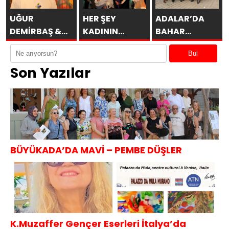
UĞUR
HER ŞEY
ADALAR’DA
DEMİRBAŞ &
KADININ
BAHAR
ÖBÜRKÜLER
ESERİDİR
MİMOZALARLA
Bul
BAŞLAR
Son Yazılar
BÜYÜKADA’DA MAVİ – PEMBE DÜŞLER
K.Muzaffer Gençer Eserleri İtalya’da