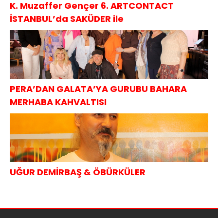
K. Muzaffer Gençer 6. ARTCONTACT
İSTANBUL’da SAKÜDER ile
PERA’DAN GALATA’YA GURUBU BAHARA
MERHABA KAHVALTISI
UĞUR DEMİRBAŞ & ÖBÜRKÜLER