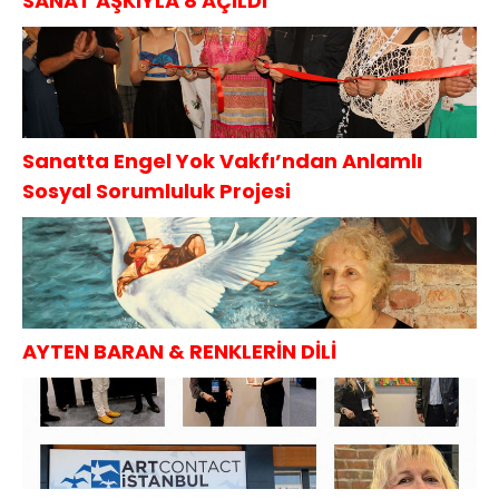
SANAT AŞKIYLA 8 AÇILDI
Sanatta Engel Yok Vakfı’ndan Anlamlı
Sosyal Sorumluluk Projesi
AYTEN BARAN & RENKLERİN DİLİ