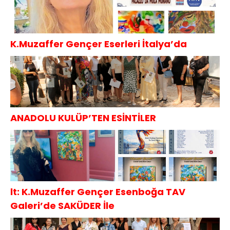
K.Muzaffer Gençer Eserleri İtalya’da
ANADOLU KULÜP’TEN ESİNTİLER
lt: K.Muzaffer Gençer Esenboğa TAV
Galeri’de SAKÜDER İle