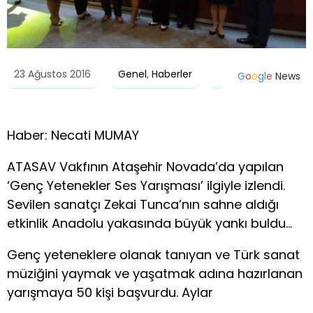
23 Ağustos 2016
Genel
,
Haberler
G
o
o
g
l
e
News
Haber: Necati MUMAY
ATASAV Vakfının Ataşehir Novada’da yapılan
‘Genç Yetenekler Ses Yarışması’ ilgiyle izlendi.
Sevilen sanatçı Zekai Tunca’nın sahne aldığı
etkinlik Anadolu yakasında büyük yankı buldu…
Genç yeteneklere olanak tanıyan ve Türk sanat
müziğini yaymak ve yaşatmak adına hazırlanan
yarışmaya 50 kişi başvurdu. Aylar