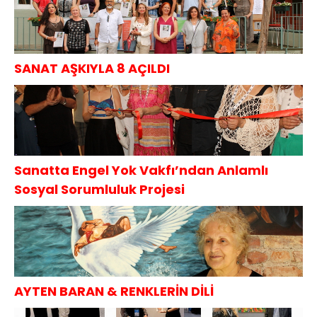
SANAT AŞKIYLA 8 AÇILDI
Sanatta Engel Yok Vakfı’ndan Anlamlı
Sosyal Sorumluluk Projesi
AYTEN BARAN & RENKLERİN DİLİ