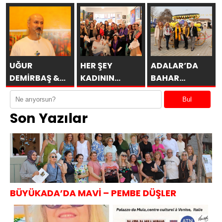
Eserleri
Esenboğa TAV
DİLİ
İtalya’da
Galeri’de
SAKÜDER İle
UĞUR
HER ŞEY
ADALAR’DA
DEMİRBAŞ &
KADININ
BAHAR
ÖBÜRKÜLER
ESERİDİR
MİMOZALARLA
Bul
BAŞLAR
Son Yazılar
BÜYÜKADA’DA MAVİ – PEMBE DÜŞLER