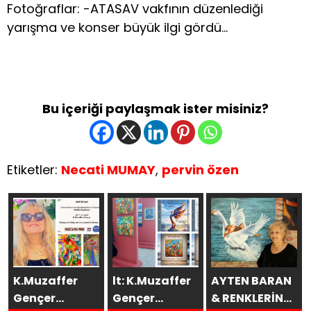
Fotoğraflar: -ATASAV vakfının düzenlediği
yarışma ve konser büyük ilgi gördü…
Bu içeriği paylaşmak ister misiniz?
Etiketler:
Necati MUMAY
,
pervin özen
K.Muzaffer
lt: K.Muzaffer
AYTEN BARAN
Gençer
Gençer
& RENKLERİN