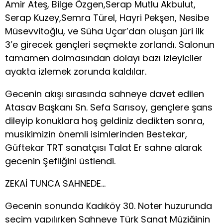
Amir Ateş, Bilge Özgen,Serap Mutlu Akbulut,
Serap Kuzey,Semra Türel, Hayri Pekşen, Nesibe
Müsevvitoğlu, ve Süha Uçar’dan oluşan jüri ilk
3’e girecek gençleri seçmekte zorlandı. Salonun
tamamen dolmasından dolayı bazı izleyiciler
ayakta izlemek zorunda kaldılar.
Gecenin akışı sırasında sahneye davet edilen
Atasav Başkanı Sn. Sefa Sarısoy, gençlere şans
dileyip konuklara hoş geldiniz dedikten sonra,
musikimizin önemli isimlerinden Bestekar,
Güftekar TRT sanatçısı Talat Er sahne alarak
gecenin Şefliğini üstlendi.
ZEKAİ TUNCA SAHNEDE…
Gecenin sonunda Kadıköy 30. Noter huzurunda
seçim yapılırken Sahneye Türk Sanat Müziğinin