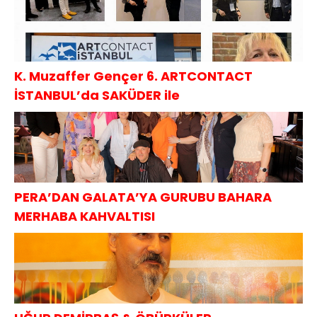
K. Muzaffer Gençer 6. ARTCONTACT
İSTANBUL’da SAKÜDER ile
PERA’DAN GALATA’YA GURUBU BAHARA
MERHABA KAHVALTISI