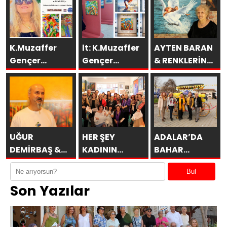
K.Muzaffer
lt: K.Muzaffer
AYTEN BARAN
Gençer
Gençer
& RENKLERİN
Eserleri
Esenboğa TAV
DİLİ
İtalya’da
Galeri’de
SAKÜDER İle
UĞUR
HER ŞEY
ADALAR’DA
DEMİRBAŞ &
KADININ
BAHAR
ÖBÜRKÜLER
ESERİDİR
MİMOZALARLA
Bul
BAŞLAR
Son Yazılar