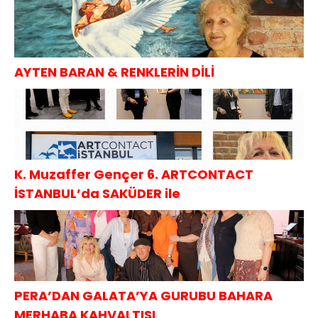
AYTEN BARAN & RENKLERİN DİLİ
K. Muzaffer Gençer 6. ARTCONTACT
İSTANBUL’da SAKÜDER ile
PERA’DAN GALATA’YA GURUBU BAHARA
MERHABA KAHVALTISI