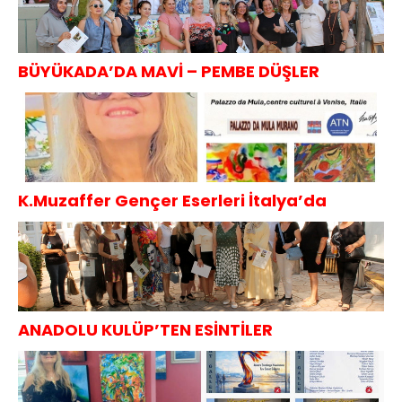
BÜYÜKADA’DA MAVİ – PEMBE DÜŞLER
K.Muzaffer Gençer Eserleri İtalya’da
ANADOLU KULÜP’TEN ESİNTİLER