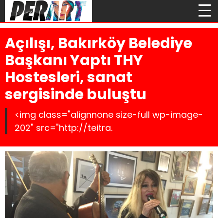
Açılışı, Bakırköy Belediye
Başkanı Yaptı THY
Hostesleri, sanat
sergisinde buluştu
<img class="alignnone size-full wp-image-
202" src="http://teitra.