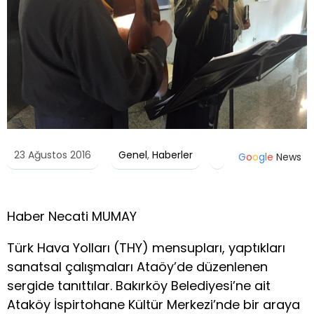
23 Ağustos 2016
Genel
,
Haberler
G
o
o
g
l
e
News
Haber Necati MUMAY
Türk Hava Yolları (THY) mensupları, yaptıkları
sanatsal çalışmaları Ataöy’de düzenlenen
sergide tanıttılar. Bakırköy Belediyesi’ne ait
Ataköy İspirtohane Kültür Merkezi’nde bir araya