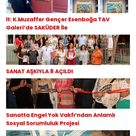
lt: K.Muzaffer Gençer Esenboğa TAV
Galeri’de SAKÜDER İle
SANAT AŞKIYLA 8 AÇILDI
Sanatta Engel Yok Vakfı’ndan Anlamlı
Sosyal Sorumluluk Projesi