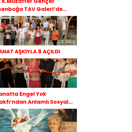
t: K.Muzaffer Gençer
senboğa TAV Galeri’de
AKÜDER İle
ANAT AŞKIYLA 8 AÇILDI
anatta Engel Yok
akfı’ndan Anlamlı Sosyal
orumluluk Projesi