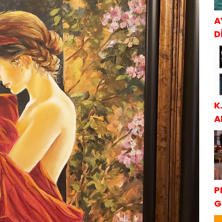
A
Dİ
K
A
S
P
G
K