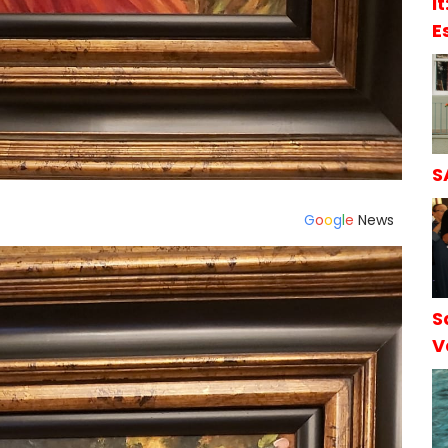
l
E
S
S
G
o
o
g
l
e
News
S
V
S