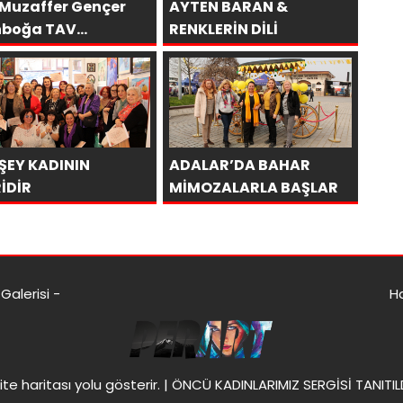
K.Muzaffer Gençer
AYTEN BARAN &
nboğa TAV
RENKLERİN DİLİ
ri’de SAKÜDER İle
ŞEY KADININ
ADALAR’DA BAHAR
İDİR
MİMOZALARLA BAŞLAR
alerisi -
H
ite haritası
yolu gösterir. |
ÖNCÜ KADINLARIMIZ SERGİSİ TANITIL