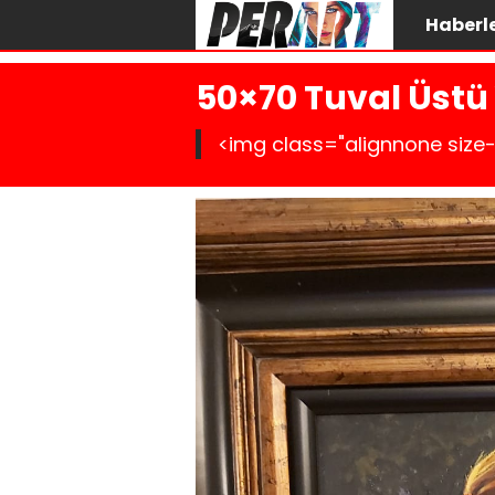
Haberl
50×70 Tuval Üstü
<img class="alignnone size-