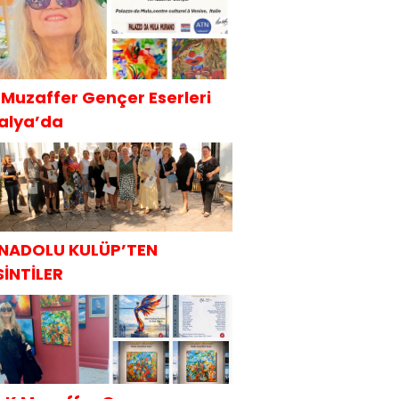
.Muzaffer Gençer Eserleri
talya’da
NADOLU KULÜP’TEN
SİNTİLER