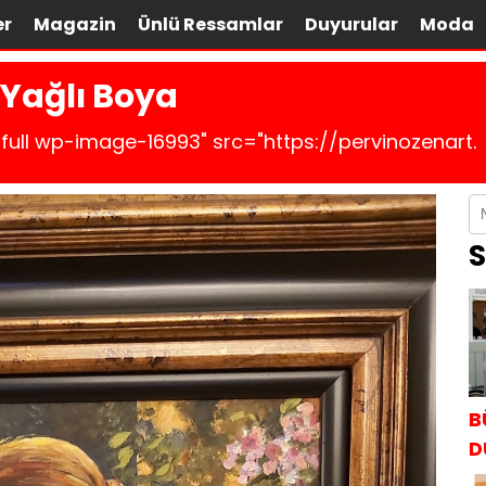
er
Magazin
Ünlü Ressamlar
Duyurular
Moda
 Yağlı Boya
full wp-image-16993" src="https://pervinozenart.
S
B
D