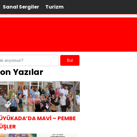
Sanal Sergiler
Turizm
Bul
on Yazılar
ÜYÜKADA’DA MAVİ – PEMBE
ÜŞLER