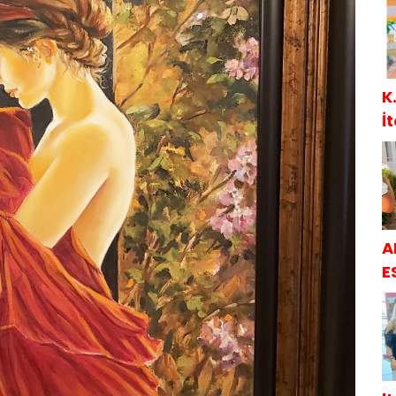
K
İ
A
E