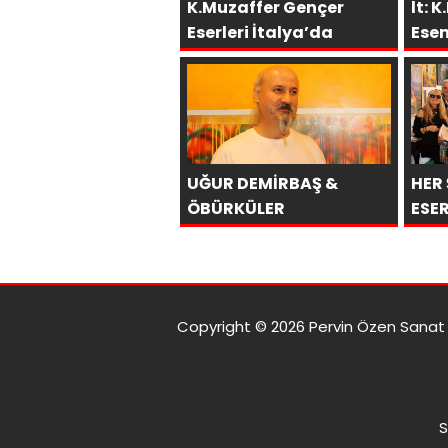
K.Muzaffer Gençer
lt: 
Eserleri İtalya’da
Ese
Gale
UĞUR DEMİRBAŞ &
HER 
ÖBÜRKÜLER
ESER
Copyright © 2026 Pervin Özen Sanat G
S