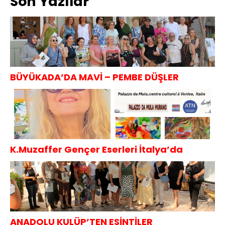
Son Yazılar
Sorumluluk
KAHVALTISI
Projesi
BÜYÜKADA’DA MAVİ – PEMBE DÜŞLER
K.Muzaffer Gençer Eserleri İtalya’da
ANADOLU KULÜP’TEN ESİNTİLER