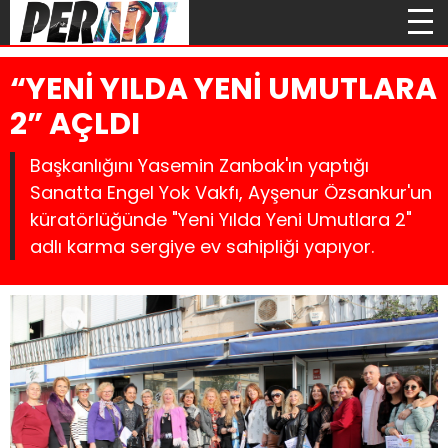
“YENİ YILDA YENİ UMUTLARA
2” AÇLDI
Başkanlığını Yasemin Zanbak'ın yaptığı
Sanatta Engel Yok Vakfı, Ayşenur Özsankur'un
küratörlüğünde "Yeni Yılda Yeni Umutlara 2"
adlı karma sergiye ev sahipliği yapıyor.