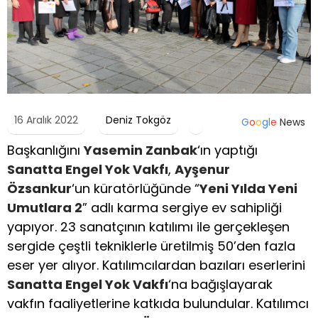
16 Aralık 2022
Deniz Tokgöz
G
o
o
g
l
e
News
Başkanlığını
Yasemin Zanbak
‘ın yaptığı
Sanatta Engel Yok Vakfı
,
Ayşenur
Özsankur
‘un küratörlüğünde “
Yeni Yılda Yeni
Umutlara 2
” adlı karma sergiye ev sahipliği
yapıyor. 23 sanatçının katılımı ile gerçekleşen
sergide çeştli tekniklerle üretilmiş 50’den fazla
eser yer alıyor. Katılımcılardan bazıları eserlerini
Sanatta Engel Yok Vakfı
‘na bağışlayarak
vakfın faaliyetlerine katkıda bulundular. Katılımcı