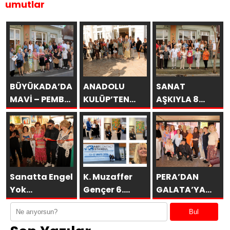
umutlar
BÜYÜKADA’DA
ANADOLU
SANAT
MAVİ – PEMBE
KULÜP’TEN
AŞKIYLA 8
DÜŞLER
ESİNTİLER
AÇILDI
Sanatta Engel
K. Muzaffer
PERA’DAN
Yok
Gençer 6.
GALATA’YA
Vakfı’ndan
ARTCONTACT
GURUBU
Bul
Anlamlı
İSTANBUL’da
BAHARA
Sosyal
SAKÜDER ile
MERHABA