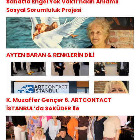
Sanatta Engel Yok Vakfı’ndan Anlamlı
Sosyal Sorumluluk Projesi
AYTEN BARAN & RENKLERİN DİLİ
K. Muzaffer Gençer 6. ARTCONTACT
İSTANBUL’da SAKÜDER ile