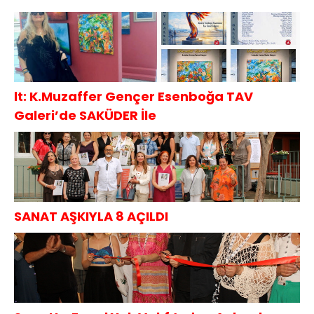
lt: K.Muzaffer Gençer Esenboğa TAV
Galeri’de SAKÜDER İle
SANAT AŞKIYLA 8 AÇILDI