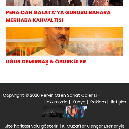
PERA’DAN GALATA’YA GURUBU BAHARA
MERHABA KAHVALTISI
UĞUR DEMİRBAŞ & ÖBÜRKÜLER
Copyright © 2026 Pervin Özen Sanat Galerisi -
Hakkımızda
|
Künye
|
Reklam
|
İletişim
Site haritası
yolu gösterir. |
K. Muzaffer Gençer Eserleriyle