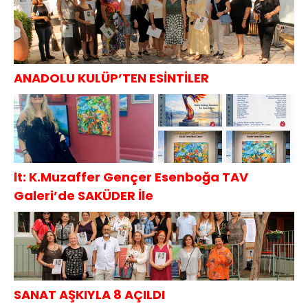
ANADOLU KULÜP’TEN ESİNTİLER
lt: K.Muzaffer Gençer Esenboğa TAV
Galeri’de SAKÜDER İle
SANAT AŞKIYLA 8 AÇILDI