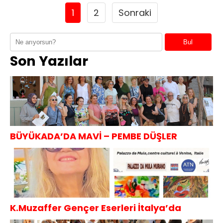
1
2
Sonraki
Bul
Son Yazılar
BÜYÜKADA’DA MAVİ – PEMBE DÜŞLER
K.Muzaffer Gençer Eserleri İtalya’da