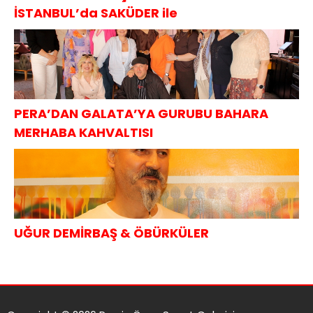
İSTANBUL’da SAKÜDER ile
PERA’DAN GALATA’YA GURUBU BAHARA
MERHABA KAHVALTISI
UĞUR DEMİRBAŞ & ÖBÜRKÜLER