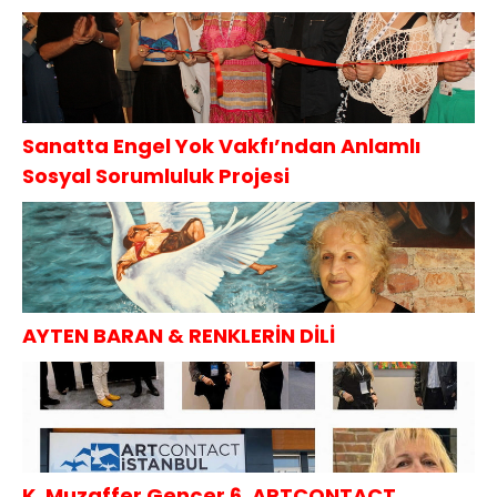
Sanatta Engel Yok Vakfı’ndan Anlamlı
Sosyal Sorumluluk Projesi
AYTEN BARAN & RENKLERİN DİLİ
K. Muzaffer Gençer 6. ARTCONTACT