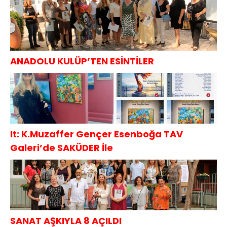
ANADOLU KULÜP’TEN ESİNTİLER
lt: K.Muzaffer Gençer Esenboğa TAV
Galeri’de SAKÜDER İle
SANAT AŞKIYLA 8 AÇILDI