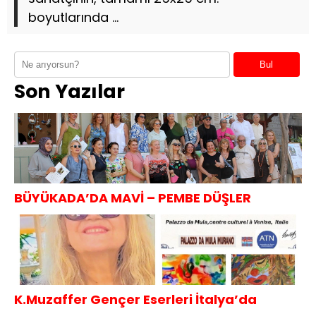
boyutlarında ...
Bul
Son Yazılar
BÜYÜKADA’DA MAVİ – PEMBE DÜŞLER
K.Muzaffer Gençer Eserleri İtalya’da