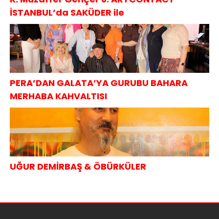
İSTANBUL’da SAKÜDER ile
PERA’DAN GALATA’YA GURUBU BAHARA
MERHABA KAHVALTISI
UĞUR DEMİRBAŞ & ÖBÜRKÜLER