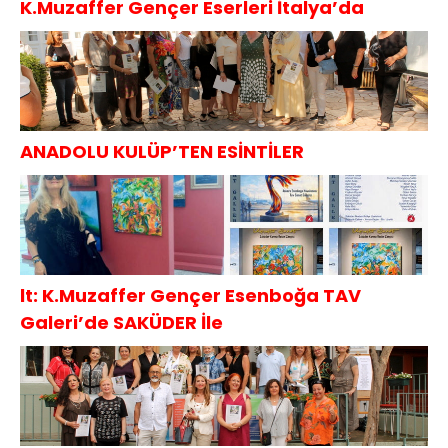
K.Muzaffer Gençer Eserleri İtalya’da
ANADOLU KULÜP’TEN ESİNTİLER
lt: K.Muzaffer Gençer Esenboğa TAV
Galeri’de SAKÜDER İle