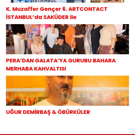
K. Muzaffer Gençer 6. ARTCONTACT
İSTANBUL’da SAKÜDER ile
PERA’DAN GALATA’YA GURUBU BAHARA
MERHABA KAHVALTISI
UĞUR DEMİRBAŞ & ÖBÜRKÜLER