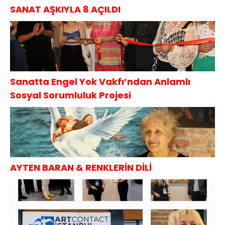
SANAT AŞKIYLA 8 AÇILDI
Sanatta Engel Yok Vakfı’ndan Anlamlı
Sosyal Sorumluluk Projesi
AYTEN BARAN & RENKLERİN DİLİ