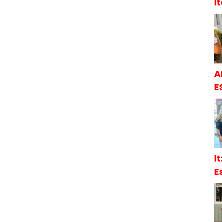
İ
A
E
l
E
S