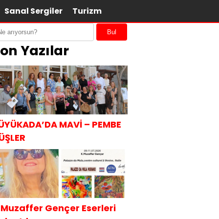
Sanal Sergiler
Turizm
Bul
on Yazılar
ÜYÜKADA’DA MAVİ – PEMBE
ÜŞLER
.Muzaffer Gençer Eserleri