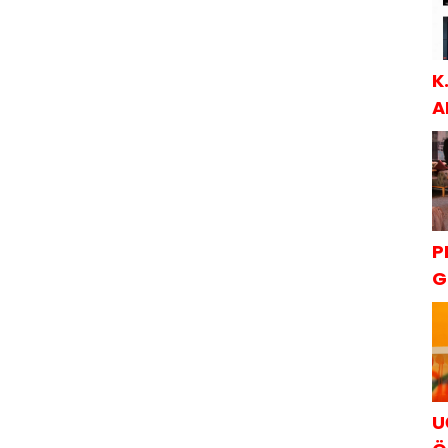
K
A
S
P
G
K
U