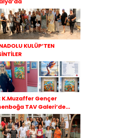
talya’da
NADOLU KULÜP’TEN
SİNTİLER
t: K.Muzaffer Gençer
senboğa TAV Galeri’de
AKÜDER İle