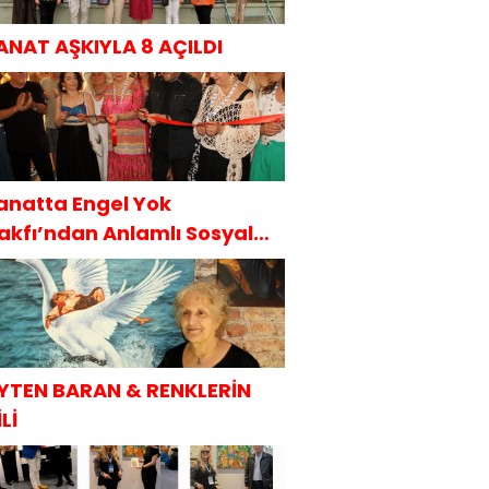
ANAT AŞKIYLA 8 AÇILDI
anatta Engel Yok
akfı’ndan Anlamlı Sosyal
orumluluk Projesi
YTEN BARAN & RENKLERİN
Lİ