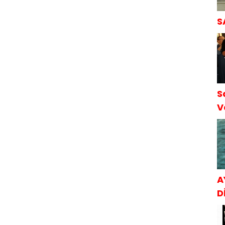
S
S
V
S
A
Dİ