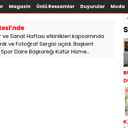
er
Magazin
Ünlü Ressamlar
Duyurular
Moda
tesi’nde
S
ür ve Sanat Haftası etkinlikleri kapsamında
k ve Fotoğraf Sergisi açıldı. Başkent
 Spor Daire Başkanlığı Kültür Hizme...
B
D
K