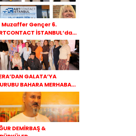
. Muzaffer Gençer 6.
RTCONTACT İSTANBUL’da
AKÜDER ile
ERA’DAN GALATA’YA
URUBU BAHARA MERHABA
AHVALTISI
ĞUR DEMİRBAŞ &