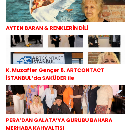
AYTEN BARAN & RENKLERİN DİLİ
K. Muzaffer Gençer 6. ARTCONTACT
İSTANBUL’da SAKÜDER ile
PERA’DAN GALATA’YA GURUBU BAHARA
MERHABA KAHVALTISI