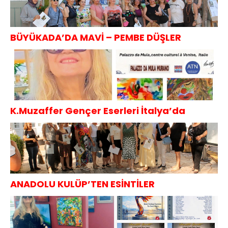
BÜYÜKADA’DA MAVİ – PEMBE DÜŞLER
K.Muzaffer Gençer Eserleri İtalya’da
ANADOLU KULÜP’TEN ESİNTİLER