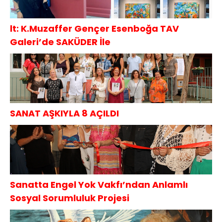
lt: K.Muzaffer Gençer Esenboğa TAV
Galeri’de SAKÜDER İle
SANAT AŞKIYLA 8 AÇILDI
Sanatta Engel Yok Vakfı’ndan Anlamlı
Sosyal Sorumluluk Projesi