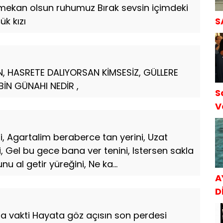
mekan olsun ruhumuz Bırak sevsin içimdeki
k kızı
S
N, HASRETE DALIYORSAN KİMSESİZ, GÜLLERE
İN GÜNAHI NEDİR ,
S
V
S
, Agartalim beraberce tan yerini, Uzat
, Gel bu gece bana ver tenini, Istersen sakla
u al getir yüreğini, Ne ka...
A
Dİ
ma vakti Hayata göz açısın son perdesi