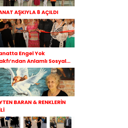
ANAT AŞKIYLA 8 AÇILDI
anatta Engel Yok
akfı’ndan Anlamlı Sosyal
orumluluk Projesi
YTEN BARAN & RENKLERİN
Lİ