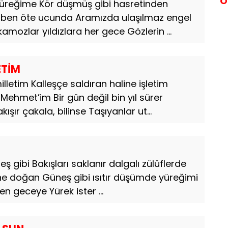
Ö
yüreğime Kör düşmüş gibi hasretinden
 ben öte ucunda Aramızda ulaşılmaz engel
amozlar yıldızlara her gece Gözlerin ...
ETİM
lletim Kalleşçe saldıran haline işletim
Mehmet’im Bir gün değil bin yıl sürer
şır çakala, bilinse Taşıyanlar ut...
ş gibi Bakışları saklanır dalgalı zülüflerde
ne doğan Güneş gibi ısıtır düşümde yüreğimi
en geceye Yürek ister ...