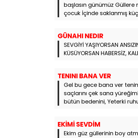
başlasın günümüz Güllere 
çocuk İçinde saklanmış küçü
GÜNAHI NEDIR
SEVGİYİ YAŞIYORSAN ANSIZI
KÜSÜYORSAN HABERSİZ, KALB
TENINI BANA VER
Gel bu gece bana ver tenini
saçlarını çek sana yüreğimi
bütün bedenini, Yeterki ruhun
EKİMİ SEVDİM
Ekim güz güllerinin boy at