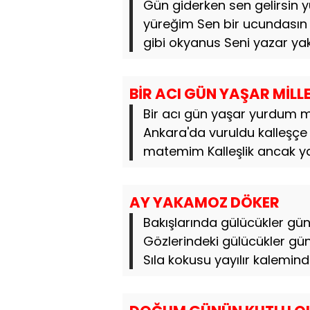
Gün giderken sen gelirsin 
yüreğim Sen bir ucundasın
gibi okyanus Seni yazar yak
BİR ACI GÜN YAŞAR MİLL
Bir acı gün yaşar yurdum mi
Ankara'da vuruldu kalleşçe 
matemim Kalleşlik ancak yakı
AY YAKAMOZ DÖKER
Bakışlarında gülücükler güne
Gözlerindeki gülücükler gü
Sıla kokusu yayılır kalemind