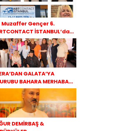
. Muzaffer Gençer 6.
RTCONTACT İSTANBUL’da
AKÜDER ile
ERA’DAN GALATA’YA
URUBU BAHARA MERHABA
AHVALTISI
ĞUR DEMİRBAŞ &