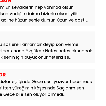
LSUN
m En sevdiklerin hep yanında olsun
un Varlığın daima bizimle olsun Iyilik
cı ne hüzün senle dursun Özün ve dostl...
ru sözlere Tamamdir deyip son verme
ilecek sana övgülere Nefes nefes okunacak
k senin için büyük onur Yeterki se...
YOR
ldızlar eşliğinde Gece seni yazıyor hece hece
fiften yüreğimin köşesinde Saçlarım sen
Gece bile sen oluyor bilmedi...