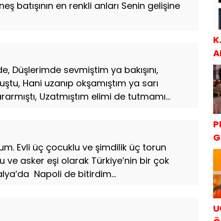
eş batışının en renkli anları Senin gelişine
K
A
S
e, Düşlerimde sevmiştim ya bakışını,
muştu, Hani uzanıp okşamıştım ya sarı
rarmıştı, Uzatmıştım elimi de tutmamı...
P
G
um. Evli üç çocuklu ve şimdilik üç torun
K
ğu ve asker eşi olarak Türkiye’nin bir çok
alya’da Napoli de bitirdim...
U