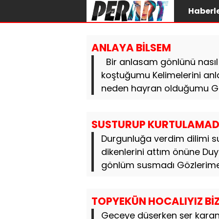
Haberl
ANLAYA BİLSEM
Bir anlasam gönlünü nası
koştuğumu Kelimelerini an
neden hayran olduğumu Gözl
SUSTURUP KURTULAMAD
Durgunluğa verdim dilimi 
dikenlerini attım önüne Duy
gönlüm susmadı Gözlerime y
TOPYEKÜN HOCALIYIZ Bİ
Geceye düşerken şer karanlı