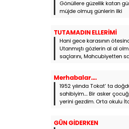
Gönüllere güzellik katan gün
müjde olmuş günlerin ilki
TUTAMADIN ELLERİMİ
Hani gece karasının ötesind
Utanmıştı gözlerin al al ol
saçlarını, Mahcubiyetten sa
Merhabalar….
1952 yılında Tokat’ ta doğd
sahibiyim.... Bir asker çocu
yerini gezdim. Orta okulu İt
GÜN GİDERKEN