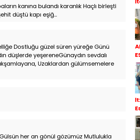
İ
aların kanına bulandı karanlık Haçlı birleşti
ehit düştü kapı eşiğ...
A
lliğe Dostluğu güzel süren yüreğe Günü
E
dın düşlerde yeşereneGünaydın sevdalı
 akşamlayana, Uzaklardan gülümsemelere
l
E
S
 Gülsün her an gönül gözümüz Mutlulukla