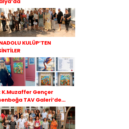
talya’da
NADOLU KULÜP’TEN
SİNTİLER
t: K.Muzaffer Gençer
senboğa TAV Galeri’de
AKÜDER İle