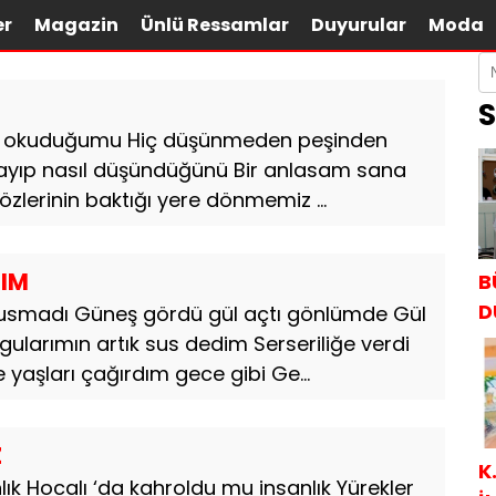
er
Magazin
Ünlü Ressamlar
Duyurular
Moda
S
l okuduğumu Hiç düşünmeden peşinden
layıp nasıl düşündüğünü Bir anlasam sana
erinin baktığı yere dönmemiz ...
IM
B
D
susmadı Güneş gördü gül açtı gönlümde Gül
gularımın artık sus dedim Serseriliğe verdi
aşları çağırdım gece gibi Ge...
Z
K
k Hocalı ‘da kahroldu mu insanlık Yürekler