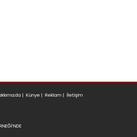
akkımızda
|
Künye
|
Reklam
|
İletişim
RNEĞİ’NDE