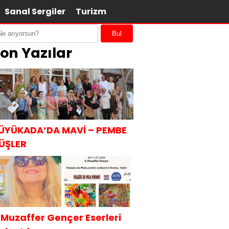
Sanal Sergiler
Turizm
Bul
on Yazılar
ÜYÜKADA’DA MAVİ – PEMBE
ÜŞLER
.Muzaffer Gençer Eserleri