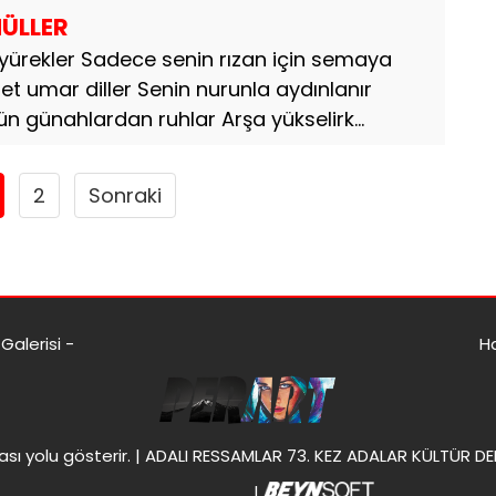
ÜLLER
rekler Sadece senin rızan için semaya
 umar diller Senin nurunla aydınlanır
ün günahlardan ruhlar Arşa yükselirk...
2
Sonraki
alerisi -
H
ası
yolu gösterir. |
ADALI RESSAMLAR 73. KEZ ADALAR KÜLTÜR DE
|