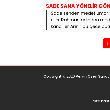
SADE SANA YÖNELİR GÖN
Sade senden medet umar yü
eller Rahman adından medet
kandiller Arınır bu gece büt
1
Copyright © 2026 Pervin Özen Sanat G
Site harit