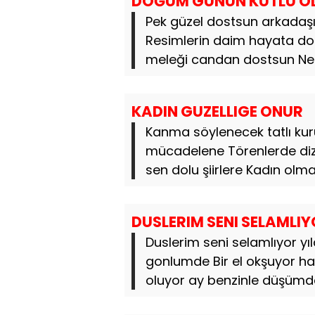
DOĞUM GÜNÜN KUTLU O
Pek güzel dostsun arkadaşı
Resimlerin daim hayata dols
meleği candan dostsun Ne a
KADIN GUZELLIGE ONUR
Kanma söylenecek tatlı ku
mücadelene Törenlerde diz
sen dolu şiirlere Kadın olma
DUSLERIM SENI SELAMLI
Duslerim seni selamlıyor yı
gonlumde Bir el okşuyor ha
oluyor ay benzinle düşümde 