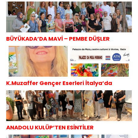
Projesi
BÜYÜKADA’DA MAVİ – PEMBE DÜŞLER
K.Muzaffer Gençer Eserleri İtalya’da
ANADOLU KULÜP’TEN ESİNTİLER