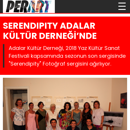
SERENDIPITY ADALAR
KÜLTÜR DERNEĞİ’NDE
Adalar Kültür Derneği, 2018 Yaz Kültür Sanat
Festivali kapsamında sezonun son sergisinde
"Serendipity" Fotoğraf sergisini ağırlıyor.