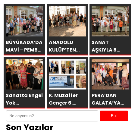
BÜYÜKADA’DA
ANADOLU
SANAT
MAVİ – PEMBE
KULÜP’TEN
AŞKIYLA 8
DÜŞLER
ESİNTİLER
AÇILDI
Sanatta Engel
K. Muzaffer
PERA’DAN
Yok
Gençer 6.
GALATA’YA
Vakfı’ndan
ARTCONTACT
GURUBU
Bul
Anlamlı
İSTANBUL’da
BAHARA
Son Yazılar
Sosyal
SAKÜDER ile
MERHABA
Sorumluluk
KAHVALTISI