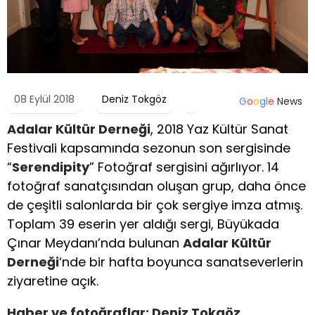
08 Eylül 2018
Deniz Tokgöz
G
o
o
g
l
e
News
Adalar Kültür Derneği
, 2018 Yaz Kültür Sanat
Festivali kapsamında sezonun son sergisinde
“
Serendipity
” Fotoğraf sergisini ağırlıyor. 14
fotoğraf sanatçısından oluşan grup, daha önce
de çeşitli salonlarda bir çok sergiye imza atmış.
Toplam 39 eserin yer aldığı sergi, Büyükada
Çınar Meydanı’nda bulunan
Adalar Kültür
Derneği
‘nde bir hafta boyunca sanatseverlerin
ziyaretine açık.
Haber ve fotoğraflar: Deniz Tokgöz