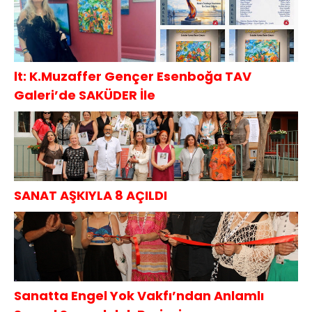
lt: K.Muzaffer Gençer Esenboğa TAV
Galeri’de SAKÜDER İle
SANAT AŞKIYLA 8 AÇILDI
Sanatta Engel Yok Vakfı’ndan Anlamlı