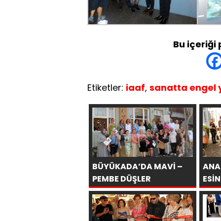
Bu içeriği
Etiketler:
iaaf
,
sanatta engel 
BÜYÜKADA’DA MAVİ –
ANA
PEMBE DÜŞLER
ESİN