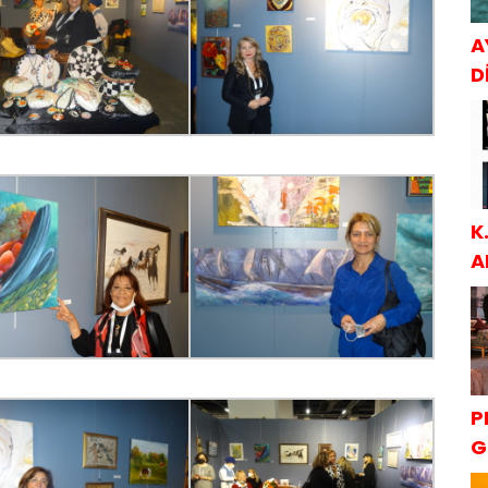
A
Dİ
K
A
S
P
G
K