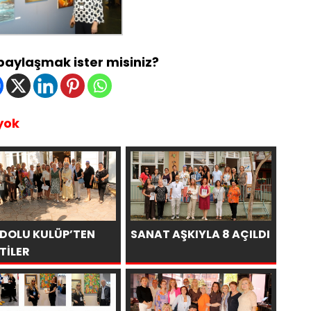
 paylaşmak ister misiniz?
yok
DOLU KULÜP’TEN
SANAT AŞKIYLA 8 AÇILDI
TİLER