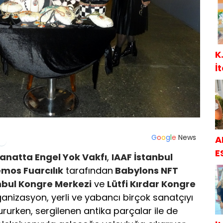
K
İ
G
o
o
g
l
e
News
A
E
anatta Engel Yok Vakfı
,
IAAF İstanbul
mos Fuarcılık
tarafından
Babylons NFT
nbul Kongre Merkezi
ve
Lütfi Kırdar Kongre
ganizasyon, yerli ve yabancı birçok sanatçıyı
tururken, sergilenen antika parçalar ile de