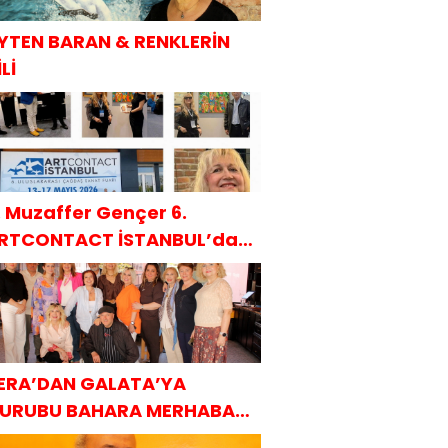
YTEN BARAN & RENKLERİN
Lİ
. Muzaffer Gençer 6.
RTCONTACT İSTANBUL’da
AKÜDER ile
ERA’DAN GALATA’YA
URUBU BAHARA MERHABA
AHVALTISI