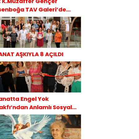
t: K.Muzaffer Gençer
senboğa TAV Galeri’de
AKÜDER İle
ANAT AŞKIYLA 8 AÇILDI
anatta Engel Yok
akfı’ndan Anlamlı Sosyal
orumluluk Projesi