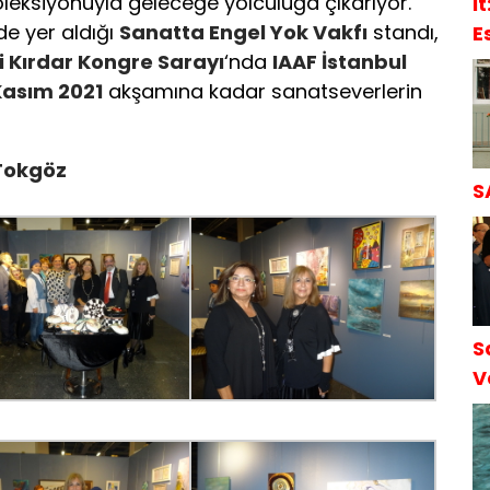
leksiyonuyla geleceğe yolculuğa çıkarıyor.
l
 de yer aldığı
Sanatta Engel Yok Vakfı
standı,
E
i Kırdar Kongre Sarayı
‘nda
IAAF İstanbul
S
Kasım 2021
akşamına kadar sanatseverlerin
 Tokgöz
S
S
V
S