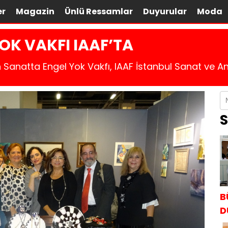
er
Magazin
Ünlü Ressamlar
Duyurular
Moda
OK VAKFI IAAF’TA
 Sanatta Engel Yok Vakfı, IAAF İstanbul Sanat ve An
S
B
D