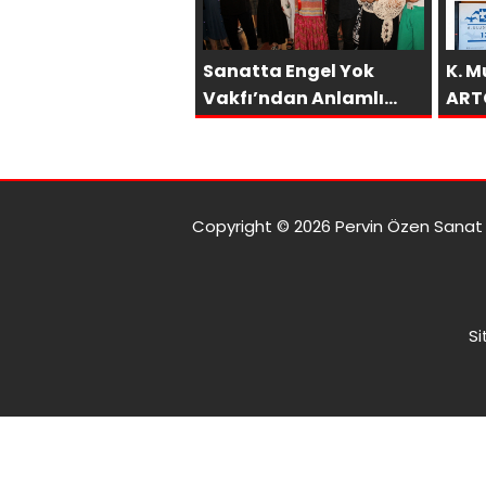
Sanatta Engel Yok
K. M
Vakfı’ndan Anlamlı
ART
Sosyal Sorumluluk
İST
Projesi
ile
Copyright © 2026 Pervin Özen Sanat G
Si