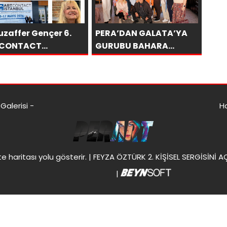
uzaffer Gençer 6.
PERA’DAN GALATA’YA
CONTACT
GURUBU BAHARA
ANBUL’da SAKÜDER
MERHABA KAHVALTISI
alerisi -
H
te haritası
yolu gösterir. |
FEYZA ÖZTÜRK 2. KİŞİSEL SERGİSİNİ A
|