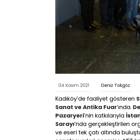
04 Kasım 2021
Deniz Tokgöz
Kadıköy’de faaliyet gösteren
S
Sanat ve Antika Fuar
‘ında.
De
Pazaryeri
’nin katkılarıyla
İsta
Sarayı
’nda gerçekleştirilen or
ve eseri tek çatı altında buluş