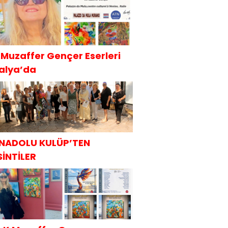
.Muzaffer Gençer Eserleri
talya’da
NADOLU KULÜP’TEN
SİNTİLER