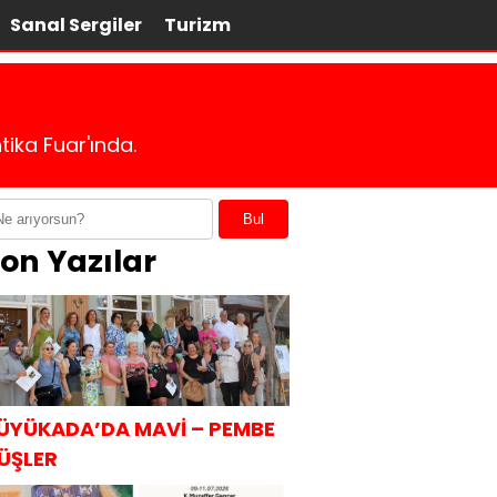
Sanal Sergiler
Turizm
tika Fuar'ında.
Bul
on Yazılar
ÜYÜKADA’DA MAVİ – PEMBE
ÜŞLER