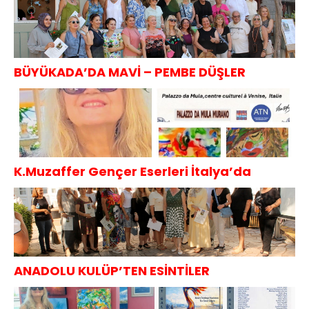
BÜYÜKADA’DA MAVİ – PEMBE DÜŞLER
K.Muzaffer Gençer Eserleri İtalya’da
ANADOLU KULÜP’TEN ESİNTİLER