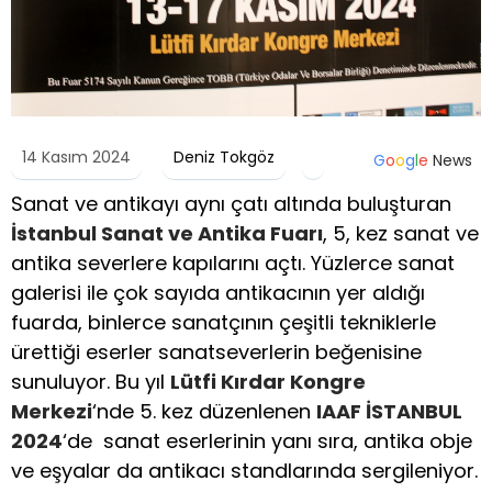
14 Kasım 2024
Deniz Tokgöz
G
o
o
g
l
e
News
Sanat ve antikayı aynı çatı altında buluşturan
İstanbul Sanat ve Antika Fuarı
, 5, kez sanat ve
antika severlere kapılarını açtı. Yüzlerce sanat
galerisi ile çok sayıda antikacının yer aldığı
fuarda, binlerce sanatçının çeşitli tekniklerle
ürettiği eserler sanatseverlerin beğenisine
sunuluyor. Bu yıl
Lütfi Kırdar Kongre
Merkezi
‘nde 5. kez düzenlenen
IAAF İSTANBUL
2024
‘de sanat eserlerinin yanı sıra, antika obje
ve eşyalar da antikacı standlarında sergileniyor.