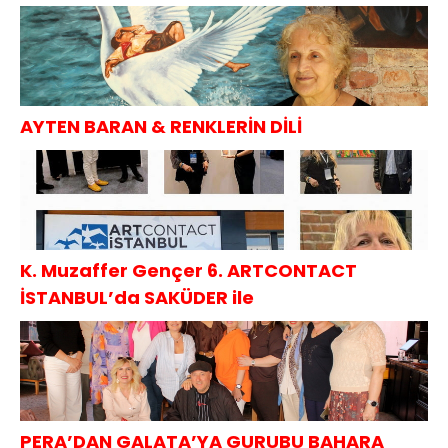
AYTEN BARAN & RENKLERİN DİLİ
K. Muzaffer Gençer 6. ARTCONTACT
İSTANBUL’da SAKÜDER ile
PERA’DAN GALATA’YA GURUBU BAHARA