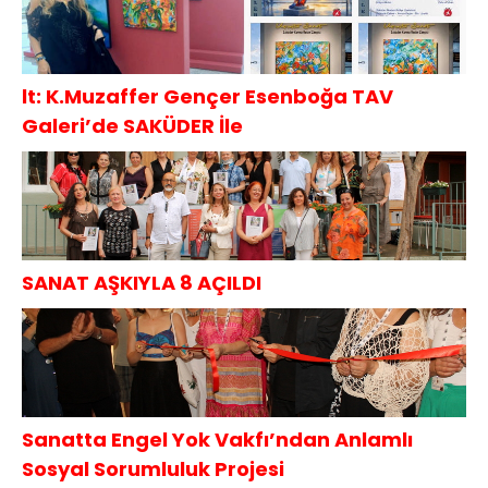
lt: K.Muzaffer Gençer Esenboğa TAV
Galeri’de SAKÜDER İle
SANAT AŞKIYLA 8 AÇILDI
Sanatta Engel Yok Vakfı’ndan Anlamlı
Sosyal Sorumluluk Projesi