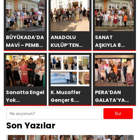
BÜYÜKADA’DA
ANADOLU
SANAT
MAVİ – PEMBE
KULÜP’TEN
AŞKIYLA 8
DÜŞLER
ESİNTİLER
AÇILDI
Sanatta Engel
K. Muzaffer
PERA’DAN
Yok
Gençer 6.
GALATA’YA
Vakfı’ndan
ARTCONTACT
GURUBU
Bul
Anlamlı
İSTANBUL’da
BAHARA
Son Yazılar
Sosyal
SAKÜDER ile
MERHABA
Sorumluluk
KAHVALTISI
Projesi