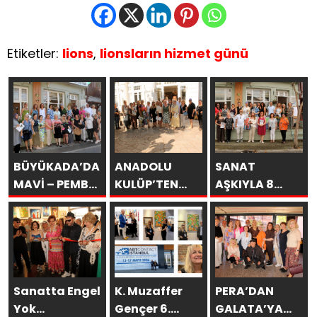
Etiketler:
lions
,
lionsların hizmet günü
BÜYÜKADA’DA
ANADOLU
SANAT
MAVİ – PEMBE
KULÜP’TEN
AŞKIYLA 8
DÜŞLER
ESİNTİLER
AÇILDI
Sanatta Engel
K. Muzaffer
PERA’DAN
Yok
Gençer 6.
GALATA’YA