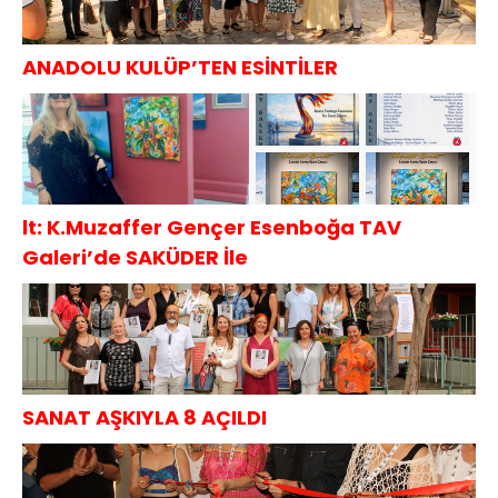
ANADOLU KULÜP’TEN ESİNTİLER
lt: K.Muzaffer Gençer Esenboğa TAV
Galeri’de SAKÜDER İle
SANAT AŞKIYLA 8 AÇILDI