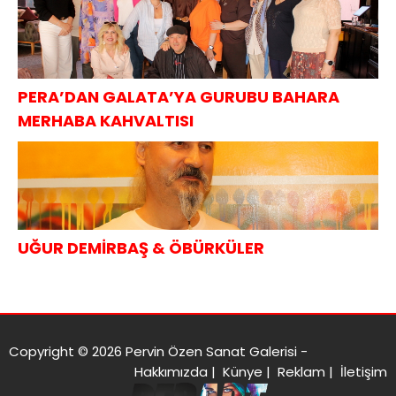
PERA’DAN GALATA’YA GURUBU BAHARA
MERHABA KAHVALTISI
UĞUR DEMİRBAŞ & ÖBÜRKÜLER
Copyright © 2026 Pervin Özen Sanat Galerisi -
Hakkımızda
|
Künye
|
Reklam
|
İletişim