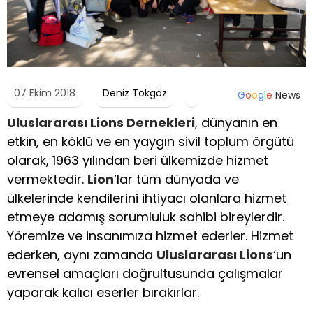
07 Ekim 2018
Deniz Tokgöz
G
o
o
g
l
e
News
Uluslararası Lions Dernekleri
, dünyanın en
etkin, en köklü ve en yaygın sivil toplum örgütü
olarak, 1963 yılından beri ülkemizde hizmet
vermektedir.
Lion
‘lar tüm dünyada ve
ülkelerinde kendilerini ihtiyacı olanlara hizmet
etmeye adamış sorumluluk sahibi bireylerdir.
Yöremize ve insanımıza hizmet ederler. Hizmet
ederken, aynı zamanda
Uluslararası Lions
‘un
evrensel amaçları doğrultusunda çalışmalar
yaparak kalıcı eserler bırakırlar.