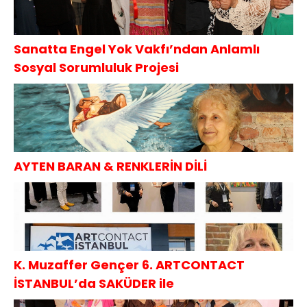
Sanatta Engel Yok Vakfı’ndan Anlamlı
Sosyal Sorumluluk Projesi
AYTEN BARAN & RENKLERİN DİLİ
K. Muzaffer Gençer 6. ARTCONTACT
İSTANBUL’da SAKÜDER ile