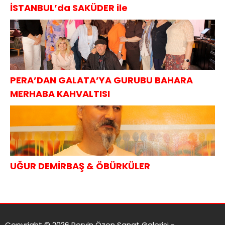
İSTANBUL’da SAKÜDER ile
PERA’DAN GALATA’YA GURUBU BAHARA
MERHABA KAHVALTISI
UĞUR DEMİRBAŞ & ÖBÜRKÜLER
Copyright © 2026 Pervin Özen Sanat Galerisi -