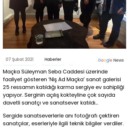
07 Şubat 2021
Haberler
G
o
o
g
l
e
News
Maçka Süleyman Seba Caddesi üzerinde
faaliyet gösteren ‘Niş Ad Maçka’ sanat galerisi
25 ressamın katıldığı karma sergiye ev sahipliği
yapıyor. Serginin açılış kokteyline çok sayıda
davetli sanatçı ve sanatsever katıldı…
Sergide sanatseverlerle anı fotoğrafı çektiren
sanatçılar, eserleriyle ilgili teknik bilgiler verdiler.