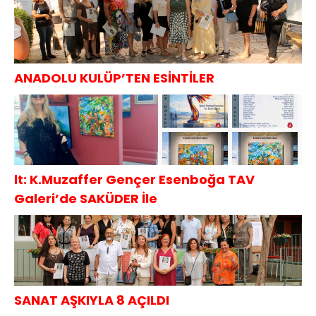
ANADOLU KULÜP’TEN ESİNTİLER
lt: K.Muzaffer Gençer Esenboğa TAV
Galeri’de SAKÜDER İle
SANAT AŞKIYLA 8 AÇILDI