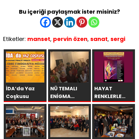
Bu içeriği paylaşmak ister misiniz?
Etiketler:
manset
,
pervin özen
,
sanat
,
sergi
İDA’da Yaz
NÜ TEMALI
HAYAT
Coşkusu
ENİGMA
RENKLERLE
KARMA RESİM
GÜZEL
SERGİSİNE
YOĞUN İLGİ