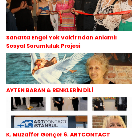
Sanatta Engel Yok Vakfı’ndan Anlamlı
Sosyal Sorumluluk Projesi
AYTEN BARAN & RENKLERİN DİLİ
K. Muzaffer Gençer 6. ARTCONTACT