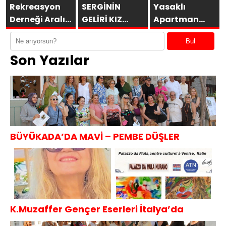
Rekreasyon
SERGİNİN
Yasaklı
Derneği Aralık
GELİRİ KIZ
Apartman
/ 2017
ÇOCUKLARINA
Okurlarıyla
Bul
Toplantısı
Buluştu
Son Yazılar
BÜYÜKADA’DA MAVİ – PEMBE DÜŞLER
K.Muzaffer Gençer Eserleri İtalya’da