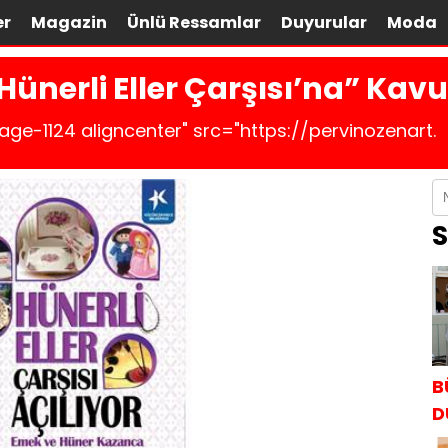
er
Magazin
Ünlü Ressamlar
Duyurular
Moda
nerli Eller Çarşısı’na” Kavu
age-1124 aligncenter" src="https://pervinozenart.
S
B
D