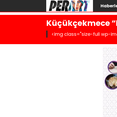
Haberl
Küçükçekmece “Hü
<img class="size-full wp-im