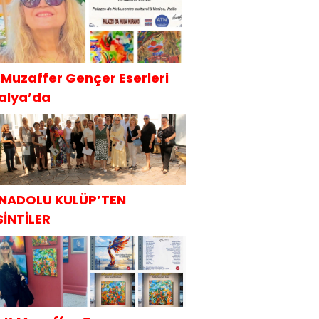
.Muzaffer Gençer Eserleri
talya’da
NADOLU KULÜP’TEN
SİNTİLER