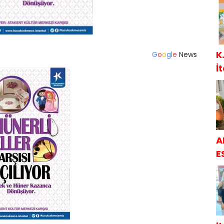
K
G
o
o
g
l
e
News
İ
A
E