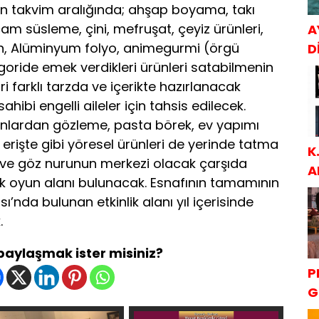
en takvim aralığında; ahşap boyama, takı
cam süsleme, çini, mefruşat, çeyiz ürünleri,
A
n, Alüminyum folyo, animegurmi (örgü
Dİ
oride emek verdikleri ürünleri satabilmenin
 farklı tarzda ve içerikte hazırlanacak
hibi engelli aileler için tahsis edilecek.
kanlardan gözleme, pasta börek, ev yapımı
 erişte gibi yöresel ürünleri de yerinde tatma
K
in ve göz nurunun merkezi olacak çarşıda
A
uk oyun alanı bulunacak. Esnafının tamamının
S
sı’nda bulunan etkinlik alanı yıl içerisinde
.
 paylaşmak ister misiniz?
P
G
K