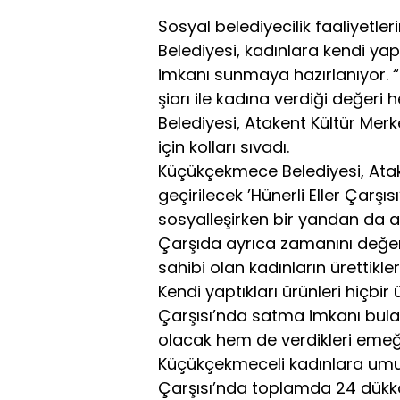
Sosyal belediyecilik faaliyet
Belediyesi, kadınlara kendi yap
imkanı sunmaya hazırlanıyor. “B
şiarı ile kadına verdiği değer
Belediyesi, Atakent Kültür Merk
için kolları sıvadı.
Küçükçekmece Belediyesi, Atake
geçirilecek ’Hünerli Eller Çarşıs
sosyalleşirken bir yandan da ai
Çarşıda ayrıca zamanını değerl
sahibi olan kadınların ürettikl
Kendi yaptıkları ürünleri hiçbir
Çarşısı’nda satma imkanı bula
olacak hem de verdikleri emeğin
Küçükçekmeceli kadınlara umut 
Çarşısı’nda toplamda 24 dükka