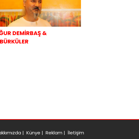
ĞUR DEMİRBAŞ &
BÜRKÜLER
akkımızda
|
Künye
|
Reklam
|
İletişim