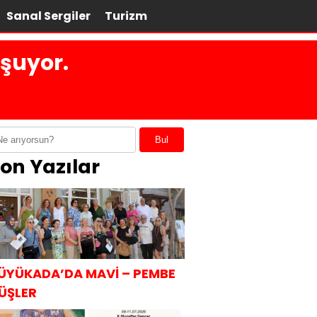
Sanal Sergiler
Turizm
şuyor.
Bul
on Yazılar
ÜYÜKADA’DA MAVİ – PEMBE
ÜŞLER