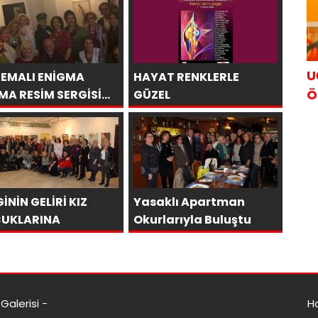
U
TEMALI ENİGMA
HAYAT RENKLERLE
Ö
MA RESİM SERGİSİNE
GÜZEL
UN İLGİ
İNİN GELİRİ KIZ
Yasaklı Apartman
UKLARINA
Okurlarıyla Buluştu
alerisi -
H