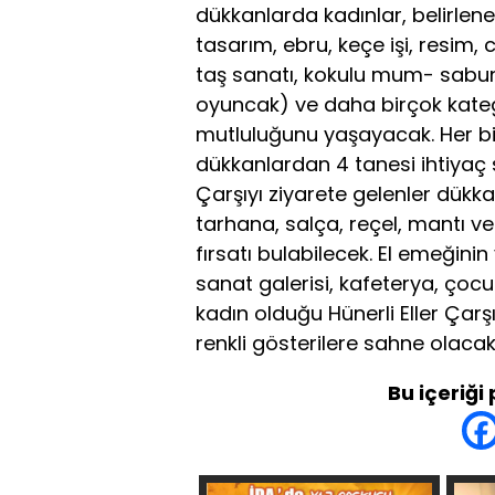
dükkanlarda kadınlar, belirlen
tasarım, ebru, keçe işi, resim, 
taş sanatı, kokulu mum- sabu
oyuncak) ve daha birçok kateg
mutluluğunu yaşayacak. Her biri
dükkanlardan 4 tanesi ihtiyaç sa
Çarşıyı ziyarete gelenler dük
tarhana, salça, reçel, mantı ve
fırsatı bulabilecek. El emeğin
sanat galerisi, kafeterya, çoc
kadın olduğu Hünerli Eller Çarşı
renkli gösterilere sahne olacak
Bu içeriği