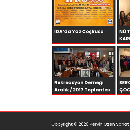
İDA’da Yaz Coşkusu
NÜ 
KAR
YOĞ
Rekreasyon Derneği
SERG
Aralık / 2017 Toplantısı
ÇOC
Copyright © 2026 Pervin Özen Sanat G