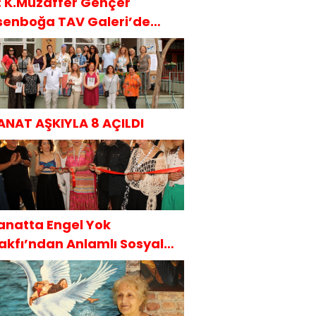
t: K.Muzaffer Gençer
senboğa TAV Galeri’de
AKÜDER İle
ANAT AŞKIYLA 8 AÇILDI
anatta Engel Yok
akfı’ndan Anlamlı Sosyal
orumluluk Projesi