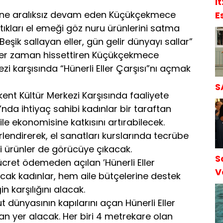
l
lerine aralıksız devam eden Küçükçekmece
E
tıkları el emeği göz nuru ürünlerini satma
S
eşik sallayan eller, gün gelir dünyayı sallar”
i her zaman hissettiren Küçükçekmece
ezi karşısında “Hünerli Eller Çarşısı”nı açmak
S
nt Kültür Merkezi Karşısında faaliyete
ı’nda ihtiyaç sahibi kadınlar bir taraftan
le ekonomisine katkısını artırabilecek.
endirerek, el sanatları kurslarında tecrübe
eri ürünler de görücüye çıkacak.
S
 ücret ödemeden açılan ’Hünerli Eller
V
cak kadınlar, hem aile bütçelerine destek
S
 karşılığını alacak.
dünyasının kapılarını açan Hünerli Eller
n yer alacak. Her biri 4 metrekare olan