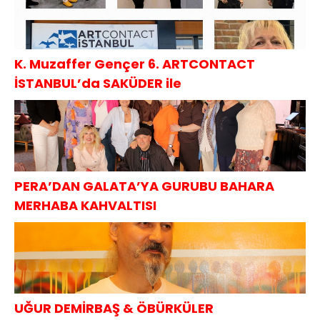
K. Muzaffer Gençer 6. ARTCONTACT
İSTANBUL’da SAKÜDER ile
PERA’DAN GALATA’YA GURUBU BAHARA
MERHABA KAHVALTISI
UĞUR DEMİRBAŞ & ÖBÜRKÜLER