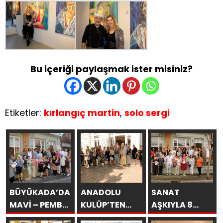
Bu içeriği paylaşmak ister misiniz?
Etiketler:
kırlangıç martin
,
solo sergi
BÜYÜKADA’DA
ANADOLU
SANAT
MAVİ – PEMBE
KULÜP’TEN
AŞKIYLA 8
DÜŞLER
ESİNTİLER
AÇILDI