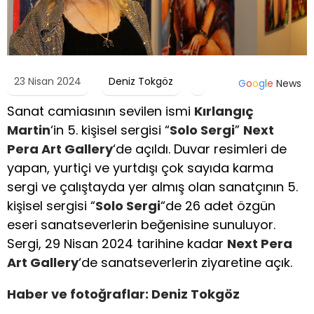
23 Nisan 2024
Deniz Tokgöz
G
o
o
g
l
e
News
Sanat camiasının sevilen ismi
Kırlangıç
Martin
‘in 5. kişisel sergisi “
Solo Sergi
”
Next
Pera Art Gallery
‘de açıldı. Duvar resimleri de
yapan, yurtiçi ve yurtdışı çok sayıda karma
sergi ve çalıştayda yer almış olan sanatçının 5.
kişisel sergisi “
Solo Sergi
“de 26 adet özgün
eseri sanatseverlerin beğenisine sunuluyor.
Sergi, 29 Nisan 2024 tarihine kadar
Next Pera
Art Gallery
‘de sanatseverlerin ziyaretine açık.
Haber ve fotoğraflar: Deniz Tokgöz