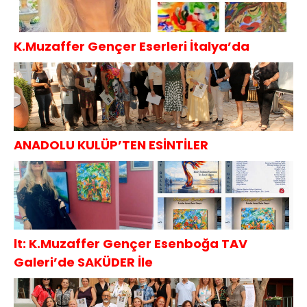
K.Muzaffer Gençer Eserleri İtalya’da
ANADOLU KULÜP’TEN ESİNTİLER
lt: K.Muzaffer Gençer Esenboğa TAV
Galeri’de SAKÜDER İle