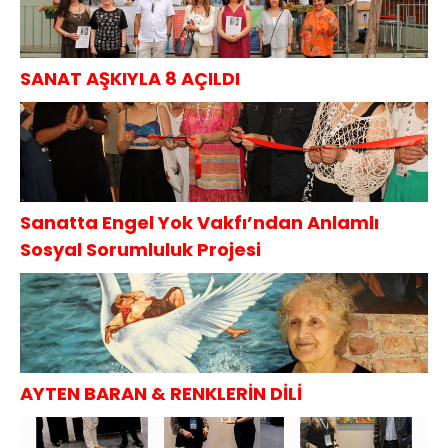
SANAT AŞKIYLA 8 AÇILDI
Sanatta Engel Yok Vakfı’ndan Anlamlı
Sosyal Sorumluluk Projesi
AYTEN BARAN & RENKLERİN DİLİ