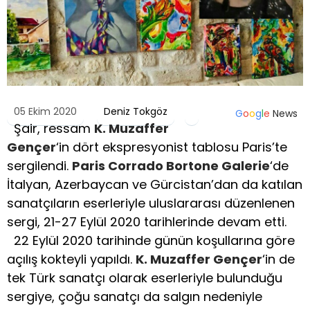
05 Ekim 2020
Deniz Tokgöz
G
o
o
g
l
e
News
Şair, ressam
K. Muzaffer
Gençer
‘in dört ekspresyonist tablosu Paris’te
sergilendi.
Paris Corrado Bortone Galerie
‘de
İtalyan, Azerbaycan ve Gürcistan’dan da katılan
sanatçıların eserleriyle uluslararası düzenlenen
sergi, 21-27 Eylül 2020 tarihlerinde devam etti.
22 Eylül 2020 tarihinde günün koşullarına göre
açılış kokteyli yapıldı.
K. Muzaffer Gençer
‘in de
tek Türk sanatçı olarak eserleriyle bulunduğu
sergiye, çoğu sanatçı da salgın nedeniyle