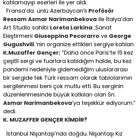
katılamayıp eserleri ile yer aldı.
Fransa’da ünlü Azerbaycan’lı
Profösör
Ressam Asmar Narimanbekova
ile İtalya’dan
Art Studio sahibi
Loreta Larkina
,Sanat
Eleştirmeni
Giuseppina Pecorarro
ve
George
Gugushvili
‘nin organize ettikleri sergiye katılan
K.Muzaffer Gençer;
“Daha önce Paris’te 15 kez
çeşitli sergi ve fuarlara katıldığım halde, bu kez
pandemi nedeniyle gidemediğim uluslararası
bir sergide tek Türk ressam olarak tablolarımın
sergilenmesi beni çok mutlu etti. Bu serginin
düzenlenmesinde büyük katkıları olan Sn.
Asmar Narimanbekova
‘ya teşekkür ediyorum.”
dedi.
K. MUZAFFER GENÇER KİMDİR?
İstanbul Nişantaşı’nda doğdu. Nişantaşı Kız