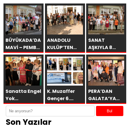
BÜYÜKADA’DA
ANADOLU
SANAT
MAVİ – PEMBE
KULÜP’TEN
AŞKIYLA 8
DÜŞLER
ESİNTİLER
AÇILDI
Sanatta Engel
K. Muzaffer
PERA’DAN
Yok
Gençer 6.
GALATA’YA
Vakfı’ndan
ARTCONTACT
GURUBU
Bul
Anlamlı
İSTANBUL’da
BAHARA
Son Yazılar
Sosyal
SAKÜDER ile
MERHABA
Sorumluluk
KAHVALTISI