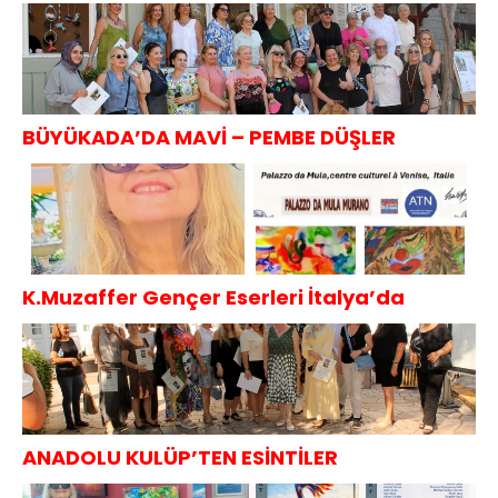
Projesi
BÜYÜKADA’DA MAVİ – PEMBE DÜŞLER
K.Muzaffer Gençer Eserleri İtalya’da
ANADOLU KULÜP’TEN ESİNTİLER