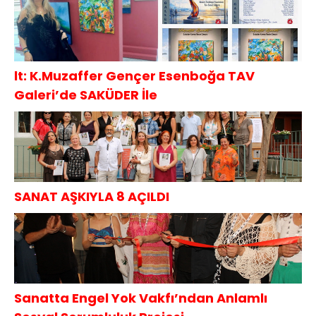
lt: K.Muzaffer Gençer Esenboğa TAV
Galeri’de SAKÜDER İle
SANAT AŞKIYLA 8 AÇILDI
Sanatta Engel Yok Vakfı’ndan Anlamlı