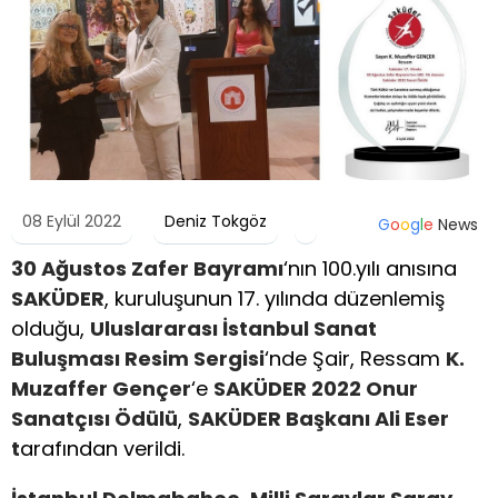
08 Eylül 2022
Deniz Tokgöz
G
o
o
g
l
e
News
30 Ağustos Zafer Bayramı
‘nın 100.yılı anısına
SAKÜDER
, kuruluşunun 17. yılında düzenlemiş
olduğu,
Uluslararası İstanbul Sanat
Buluşması Resim Sergisi
‘nde Şair, Ressam
K.
Muzaffer Gençer
‘e
SAKÜDER 2022 Onur
Sanatçısı Ödülü
,
SAKÜDER Başkanı Ali Eser
t
arafından verildi.