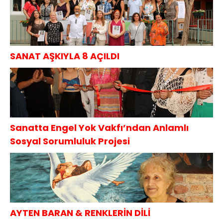
SANAT AŞKIYLA 8 AÇILDI
Sanatta Engel Yok Vakfı’ndan Anlamlı
Sosyal Sorumluluk Projesi
AYTEN BARAN & RENKLERİN DİLİ