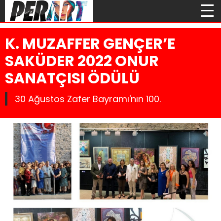
K. MUZAFFER GENÇER’E
SAKÜDER 2022 ONUR
SANATÇISI ÖDÜLÜ
30 Ağustos Zafer Bayramı'nın 100.