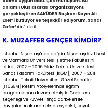
adıma uygun oldu. Çok mutluyum. Bu
anlamlı Uluslararası Organizasyonu
gerçekleştiren SAKÜDER Başkanı Sayın Ali
Eser’i kutluyor ve teşekkür ediyorum. Sanat
Zafer’dir.
” dedi.
K. MUZAFFER GENÇER KİMDİR?
İstanbul Nişantaşı’nda doğdu. Nişantaşı Kız Lisesi
ve Marmara Üniversitesi İşletme Fakültesini
bitirdi. 2002 – 2006 Yıldız Teknik Üniversitesi
Sanat Tasarım Fakültesi [İKGM], 2007 – 2011
İstanbul Teknik Üniversitesi Güzel Sanatlar
[İTÜSEM] Resim Atölyelerinde eğitim
programlarına devam etmiştir. Canlı renk
seçeneği ve kuvvetli fırça darbeleri ile
duygularını aktaran ekspresyonist, soyut