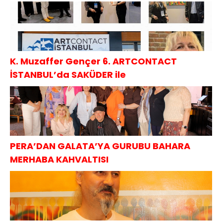
K. Muzaffer Gençer 6. ARTCONTACT
İSTANBUL’da SAKÜDER ile
PERA’DAN GALATA’YA GURUBU BAHARA
MERHABA KAHVALTISI