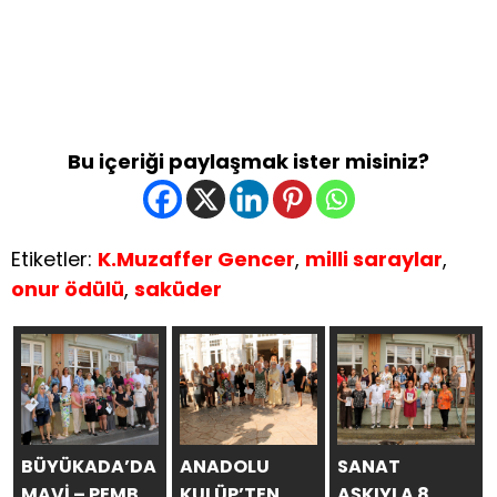
Bu içeriği paylaşmak ister misiniz?
Etiketler:
K.Muzaffer Gencer
,
milli saraylar
,
onur ödülü
,
saküder
BÜYÜKADA’DA
ANADOLU
SANAT
MAVİ – PEMBE
KULÜP’TEN
AŞKIYLA 8