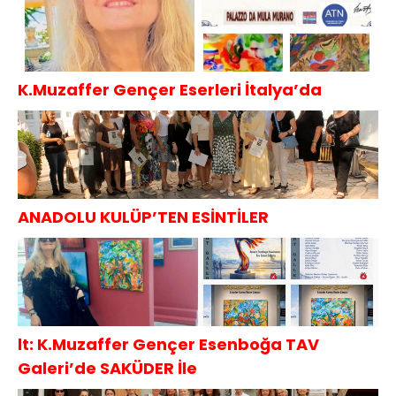
K.Muzaffer Gençer Eserleri İtalya’da
ANADOLU KULÜP’TEN ESİNTİLER
lt: K.Muzaffer Gençer Esenboğa TAV
Galeri’de SAKÜDER İle