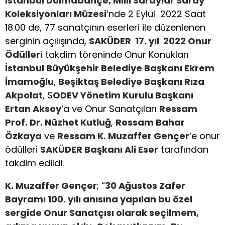
İstanbul Dolmabahçe, Milli Saraylar Saray
Koleksiyonları Müzesi
‘nde 2 Eylül 2022 Saat
18.00 de, 77 sanatçının eserleri ile düzenlenen
serginin açılışında,
SAKÜDER 17. yıl 2022 Onur
Ödülleri
takdim töreninde Onur Konukları
İstanbul Büyükşehir Belediye Başkanı Ekrem
İmamoğlu
,
Beşiktaş Belediye Başkanı Rıza
Akpolat
, S
ODEV Yönetim Kurulu Başkanı
Ertan Aksoy
‘a ve Onur Sanatçıları
Ressam
Prof. Dr. Nüzhet Kutluğ
,
Ressam Bahar
Özkaya
ve
Ressam K. Muzaffer Gençer
‘e onur
ödülleri
SAKÜDER Başkanı Ali Eser
tarafından
takdim edildi.
K. Muzaffer Gençer
; “
30 Ağustos Zafer
Bayramı 100. yılı anısına yapılan bu özel
sergide Onur Sanatçısı olarak seçilmem,