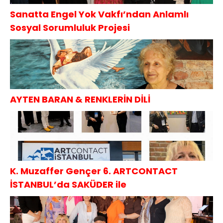
Sanatta Engel Yok Vakfı’ndan Anlamlı
Sosyal Sorumluluk Projesi
AYTEN BARAN & RENKLERİN DİLİ
K. Muzaffer Gençer 6. ARTCONTACT
İSTANBUL’da SAKÜDER ile