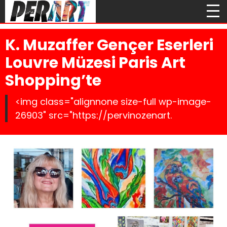
K. Muzaffer Gençer Eserleri
Louvre Müzesi Paris Art
Shopping’te
<img class="alignnone size-full wp-image-
26903" src="https://pervinozenart.