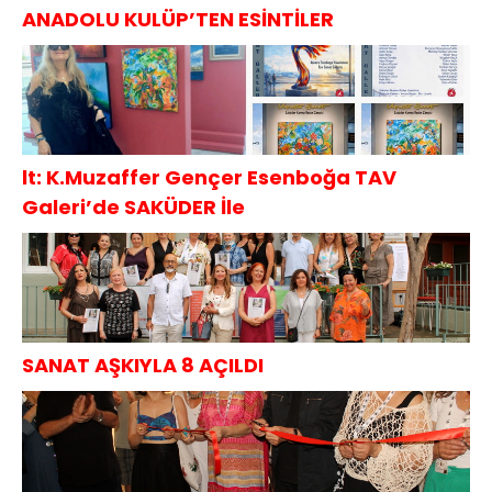
ANADOLU KULÜP’TEN ESİNTİLER
lt: K.Muzaffer Gençer Esenboğa TAV
Galeri’de SAKÜDER İle
SANAT AŞKIYLA 8 AÇILDI