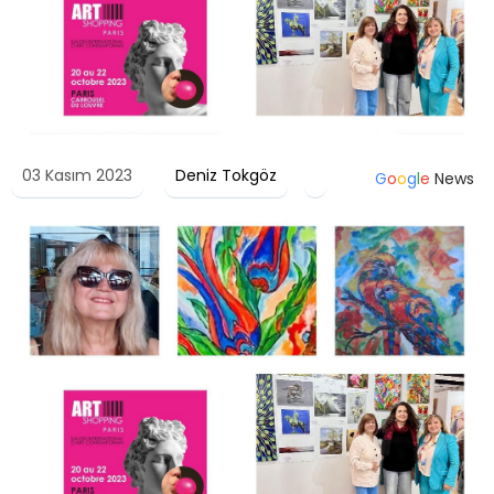
03 Kasım 2023
Deniz Tokgöz
G
o
o
g
l
e
News