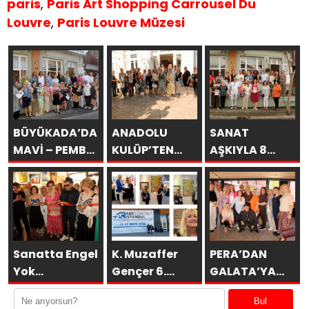
paris
,
Paris Art Shopping Carrousel Du
Louvre
,
Paris Louvre Müzesi
BÜYÜKADA’DA
ANADOLU
SANAT
MAVİ – PEMBE
KULÜP’TEN
AŞKIYLA 8
DÜŞLER
ESİNTİLER
AÇILDI
Sanatta Engel
K. Muzaffer
PERA’DAN
Yok
Gençer 6.
GALATA’YA
Vakfı’ndan
ARTCONTACT
GURUBU
Bul
Anlamlı
İSTANBUL’da
BAHARA