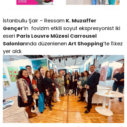
İstanbullu Şair – Ressam
K. Muzaffer
Gençer
‘in fovizim etkili soyut ekspresyonist iki
eseri
Paris Louvre Müzesi Carrousel
Salonları
nda düzenlenen
Art Shopping
‘te 11.kez
yer aldı.