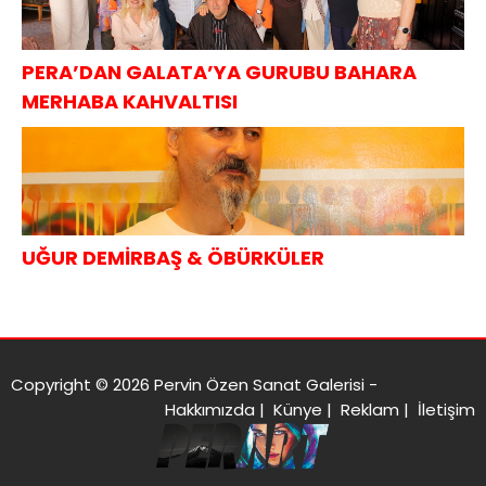
PERA’DAN GALATA’YA GURUBU BAHARA
MERHABA KAHVALTISI
UĞUR DEMİRBAŞ & ÖBÜRKÜLER
Copyright © 2026 Pervin Özen Sanat Galerisi -
Hakkımızda
|
Künye
|
Reklam
|
İletişim