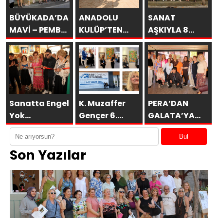
BÜYÜKADA’DA
ANADOLU
SANAT
MAVİ – PEMBE
KULÜP’TEN
AŞKIYLA 8
DÜŞLER
ESİNTİLER
AÇILDI
Sanatta Engel
K. Muzaffer
PERA’DAN
Yok
Gençer 6.
GALATA’YA
Vakfı’ndan
ARTCONTACT
GURUBU
Bul
Anlamlı
İSTANBUL’da
BAHARA
Son Yazılar
Sosyal
SAKÜDER ile
MERHABA
Sorumluluk
KAHVALTISI
Projesi