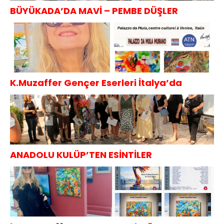
BÜYÜKADA’DA MAVİ – PEMBE DÜŞLER
K.Muzaffer Gençer Eserleri İtalya’da
ANADOLU KULÜP’TEN ESİNTİLER