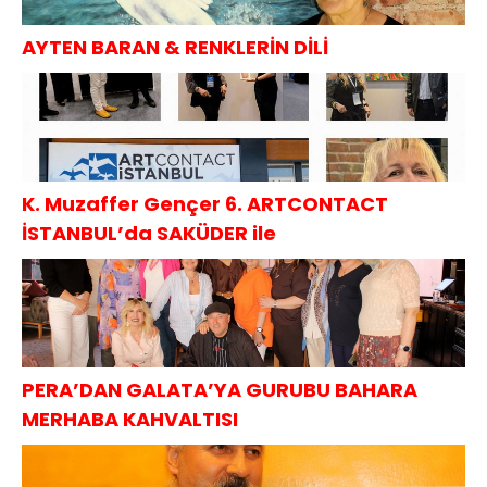
AYTEN BARAN & RENKLERİN DİLİ
K. Muzaffer Gençer 6. ARTCONTACT
İSTANBUL’da SAKÜDER ile
PERA’DAN GALATA’YA GURUBU BAHARA
MERHABA KAHVALTISI