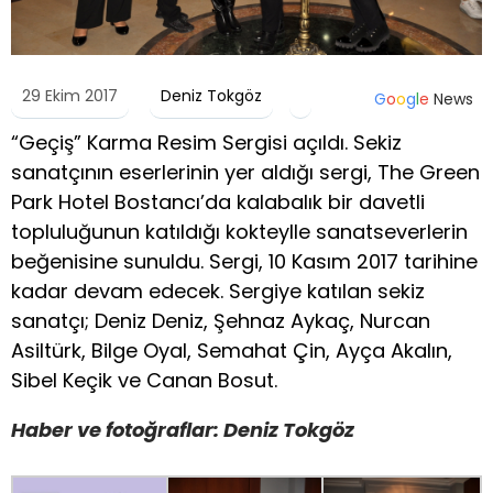
29 Ekim 2017
Deniz Tokgöz
G
o
o
g
l
e
News
“Geçiş” Karma Resim Sergisi açıldı. Sekiz
sanatçının eserlerinin yer aldığı sergi, The Green
Park Hotel Bostancı’da kalabalık bir davetli
topluluğunun katıldığı kokteylle sanatseverlerin
beğenisine sunuldu. Sergi, 10 Kasım 2017 tarihine
kadar devam edecek. Sergiye katılan sekiz
sanatçı; Deniz Deniz, Şehnaz Aykaç, Nurcan
Asiltürk, Bilge Oyal, Semahat Çin, Ayça Akalın,
Sibel Keçik ve Canan Bosut.
Haber ve fotoğraflar: Deniz Tokgöz