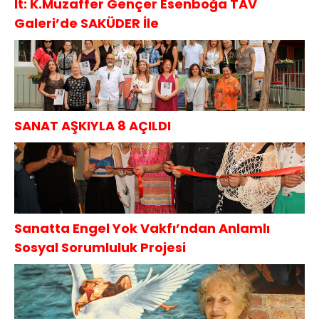
lt: K.Muzaffer Gençer Esenboğa TAV
Galeri’de SAKÜDER İle
SANAT AŞKIYLA 8 AÇILDI
Sanatta Engel Yok Vakfı’ndan Anlamlı
Sosyal Sorumluluk Projesi