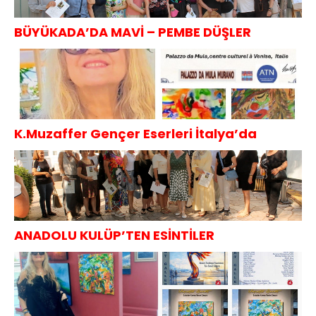
BÜYÜKADA’DA MAVİ – PEMBE DÜŞLER
K.Muzaffer Gençer Eserleri İtalya’da
ANADOLU KULÜP’TEN ESİNTİLER