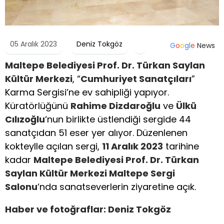
05 Aralık 2023
Deniz Tokgöz
G
o
o
g
l
e
News
Maltepe Belediyesi Prof. Dr. Türkan Saylan
Kültür Merkezi
, “
Cumhuriyet Sanatçıları
”
Karma Sergisi’ne ev sahipliği yapıyor.
Küratörlüğünü
Rahime Dizdaroğlu
ve
Ülkü
Cılızoğlu
‘nun birlikte üstlendiği sergide 44
sanatçıdan 51 eser yer alıyor. Düzenlenen
kokteylle açılan sergi,
11 Aralık 2023
tarihine
kadar
Maltepe Belediyesi Prof. Dr. Türkan
Saylan Kültür Merkezi Maltepe Sergi
Salonu
‘nda sanatseverlerin ziyaretine açık.
Haber ve fotoğraflar: Deniz Tokgöz