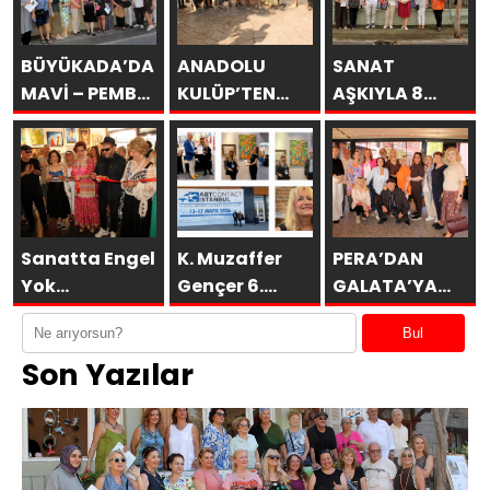
BÜYÜKADA’DA
ANADOLU
SANAT
MAVİ – PEMBE
KULÜP’TEN
AŞKIYLA 8
DÜŞLER
ESİNTİLER
AÇILDI
Sanatta Engel
K. Muzaffer
PERA’DAN
Yok
Gençer 6.
GALATA’YA
Vakfı’ndan
ARTCONTACT
GURUBU
Bul
Anlamlı
İSTANBUL’da
BAHARA
Son Yazılar
Sosyal
SAKÜDER ile
MERHABA
Sorumluluk
KAHVALTISI
Projesi