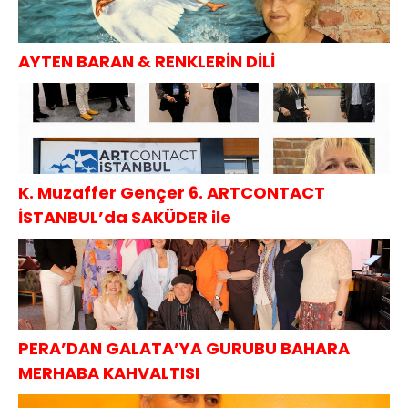
AYTEN BARAN & RENKLERİN DİLİ
K. Muzaffer Gençer 6. ARTCONTACT
İSTANBUL’da SAKÜDER ile
PERA’DAN GALATA’YA GURUBU BAHARA
MERHABA KAHVALTISI