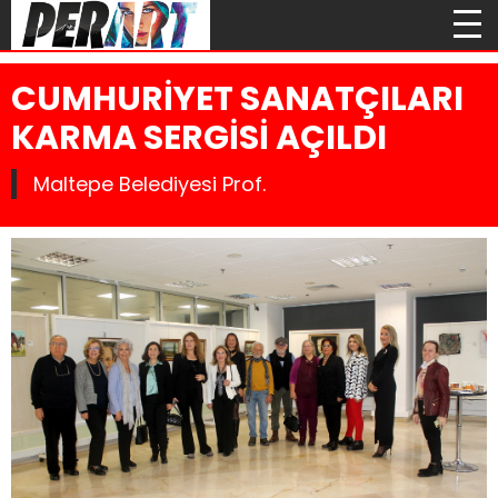
CUMHURİYET SANATÇILARI
KARMA SERGİSİ AÇILDI
Maltepe Belediyesi Prof.