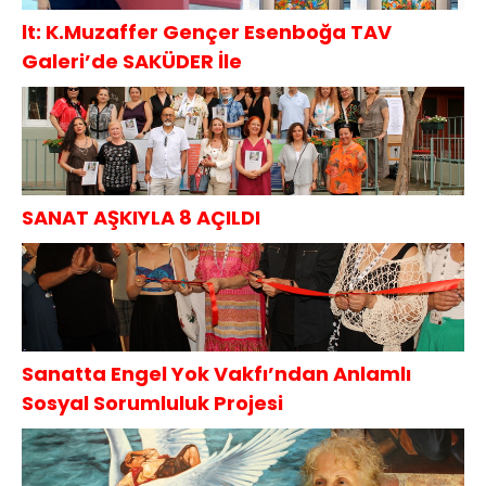
lt: K.Muzaffer Gençer Esenboğa TAV
Galeri’de SAKÜDER İle
SANAT AŞKIYLA 8 AÇILDI
Sanatta Engel Yok Vakfı’ndan Anlamlı
Sosyal Sorumluluk Projesi