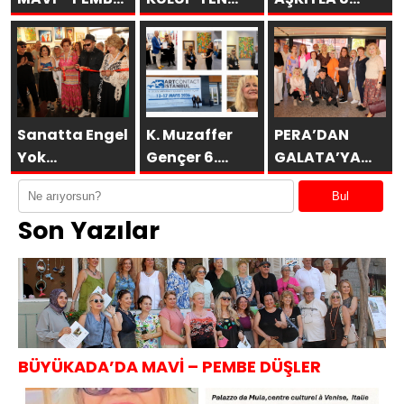
DÜŞLER
ESİNTİLER
AÇILDI
Sanatta Engel
K. Muzaffer
PERA’DAN
Yok
Gençer 6.
GALATA’YA
Vakfı’ndan
ARTCONTACT
GURUBU
Bul
Anlamlı
İSTANBUL’da
BAHARA
Son Yazılar
Sosyal
SAKÜDER ile
MERHABA
Sorumluluk
KAHVALTISI
Projesi
BÜYÜKADA’DA MAVİ – PEMBE DÜŞLER