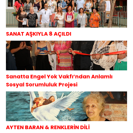
SANAT AŞKIYLA 8 AÇILDI
Sanatta Engel Yok Vakfı’ndan Anlamlı
Sosyal Sorumluluk Projesi
AYTEN BARAN & RENKLERİN DİLİ