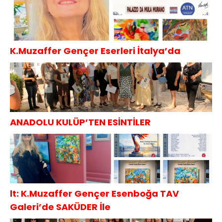
K.Muzaffer Gençer Eserleri İtalya’da
ANADOLU KULÜP’TEN ESİNTİLER
lt: K.Muzaffer Gençer Esenboğa TAV
Galeri’de SAKÜDER İle