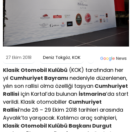
27 Ekim 2018
Deniz Tokgöz
,
KOK
G
o
o
g
l
e
News
Klasik Otomobil Kulübü
(KOK) tarafından her
yıl
Cumhuriyet Bayramı
nedeniyle düzenlenen,
yılın son rallisi olma özelliği taşıyan
Cumhuriyet
Rallisi
için Kartal’da bulunan
İstmarina
‘da start
verildi. Klasik otomobiller
Cumhuriyet
Rallisi
‘nde 26 – 29 Ekim 2018 tarihleri arasında
Ayvalık’ta yarışacak. Katılımcı araç sahipleri,
Klasik Otomobil Kulübü Başkanı Durgut