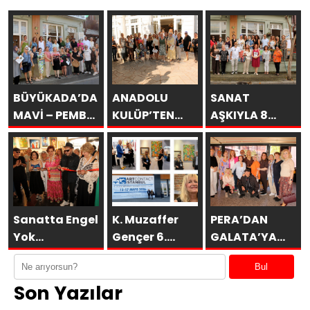
BÜYÜKADA’DA
ANADOLU
SANAT
MAVİ – PEMBE
KULÜP’TEN
AŞKIYLA 8
DÜŞLER
ESİNTİLER
AÇILDI
Sanatta Engel
K. Muzaffer
PERA’DAN
Yok
Gençer 6.
GALATA’YA
Vakfı’ndan
ARTCONTACT
GURUBU
Bul
Anlamlı
İSTANBUL’da
BAHARA
Son Yazılar
Sosyal
SAKÜDER ile
MERHABA
Sorumluluk
KAHVALTISI