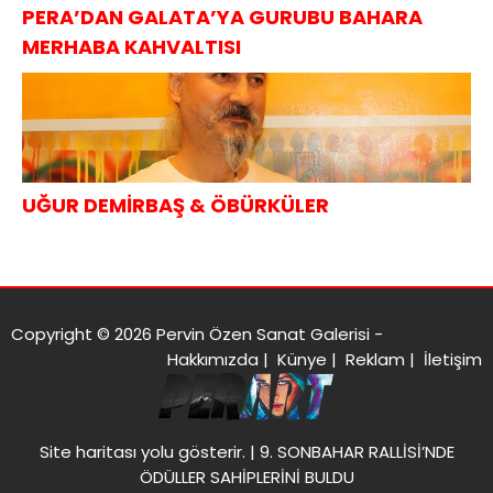
PERA’DAN GALATA’YA GURUBU BAHARA
MERHABA KAHVALTISI
UĞUR DEMİRBAŞ & ÖBÜRKÜLER
Copyright © 2026 Pervin Özen Sanat Galerisi -
Hakkımızda
|
Künye
|
Reklam
|
İletişim
Site haritası
yolu gösterir. |
9. SONBAHAR RALLİSİ’NDE
ÖDÜLLER SAHİPLERİNİ BULDU