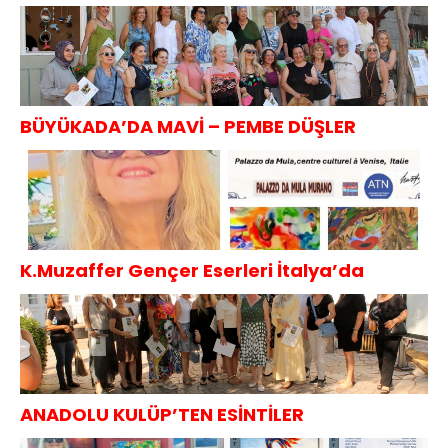
Projesi
BÜYÜKADA’DA MAVİ – PEMBE DÜŞLER
K.Muzaffer Gençer Eserleri İtalya’da
ANADOLU KULÜP’TEN ESİNTİLER