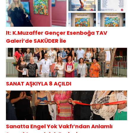
lt: K.Muzaffer Gençer Esenboğa TAV
Galeri’de SAKÜDER İle
SANAT AŞKIYLA 8 AÇILDI
Sanatta Engel Yok Vakfı’ndan Anlamlı