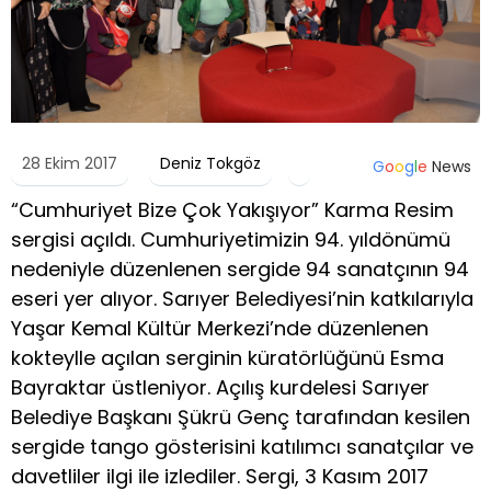
28 Ekim 2017
Deniz Tokgöz
G
o
o
g
l
e
News
“Cumhuriyet Bize Çok Yakışıyor” Karma Resim
sergisi açıldı. Cumhuriyetimizin 94. yıldönümü
nedeniyle düzenlenen sergide 94 sanatçının 94
eseri yer alıyor. Sarıyer Belediyesi’nin katkılarıyla
Yaşar Kemal Kültür Merkezi’nde düzenlenen
kokteylle açılan serginin küratörlüğünü Esma
Bayraktar üstleniyor. Açılış kurdelesi Sarıyer
Belediye Başkanı Şükrü Genç tarafından kesilen
sergide tango gösterisini katılımcı sanatçılar ve
davetliler ilgi ile izlediler. Sergi, 3 Kasım 2017