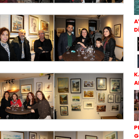
A
Dİ
K
A
S
P
G