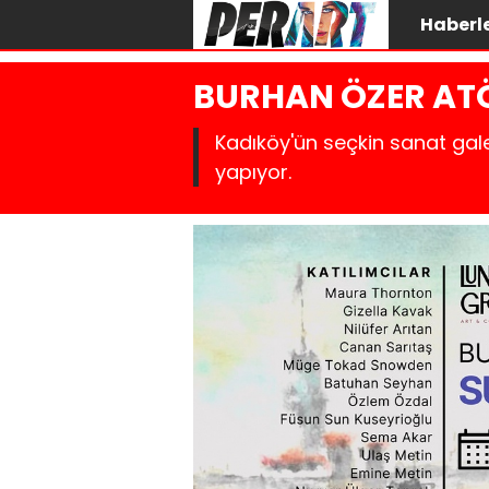
Haberl
BURHAN ÖZER ATÖ
Kadıköy'ün seçkin sanat gale
yapıyor.