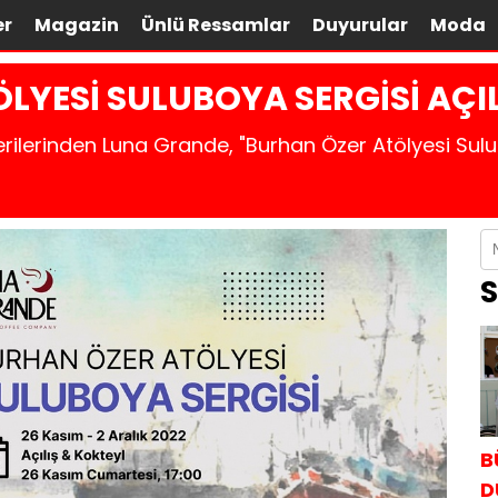
er
Magazin
Ünlü Ressamlar
Duyurular
Moda
LYESİ SULUBOYA SERGİSİ AÇI
rilerinden Luna Grande, "Burhan Özer Atölyesi Sulu
S
B
D