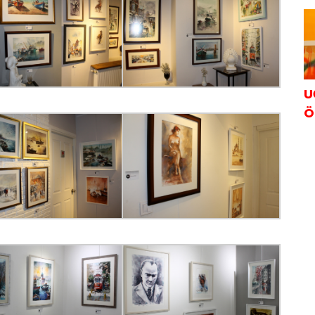
K
U
Ö