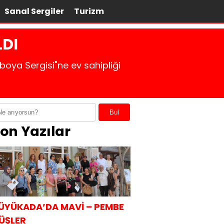
Sanal Sergiler
Turizm
LDI
boya Sergisi"ne ev sahipliği
Bul
on Yazılar
ÜYÜKADA’DA MAVİ – PEMBE
ÜŞLER