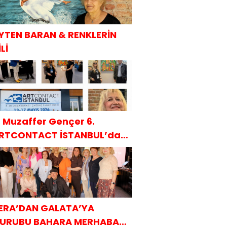
YTEN BARAN & RENKLERİN
Lİ
. Muzaffer Gençer 6.
RTCONTACT İSTANBUL’da
AKÜDER ile
ERA’DAN GALATA’YA
URUBU BAHARA MERHABA