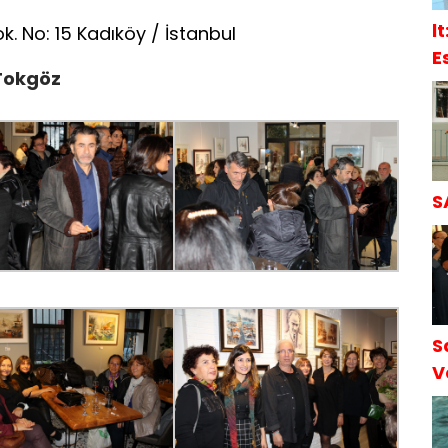
l
 No: 15 Kadıköy / İstanbul
E
 Tokgöz
S
S
S
V
S