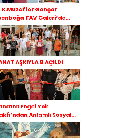
t: K.Muzaffer Gençer
senboğa TAV Galeri’de
AKÜDER İle
ANAT AŞKIYLA 8 AÇILDI
anatta Engel Yok
akfı’ndan Anlamlı Sosyal
orumluluk Projesi