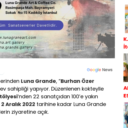
K
İ
G
o
o
g
l
e
News
ilerinden
Luna Grande
, “
Burhan Özer
A
 ev sahipliği yapıyor. Düzenlenen kokteylle
E
tölyesi
‘nden 22 sanatçıdan 100’e yakın
,
2 Aralık 2022
tarihine kadar Luna Grande
rin ziyaretine açık.