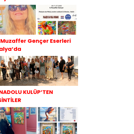
.Muzaffer Gençer Eserleri
talya’da
NADOLU KULÜP’TEN
SİNTİLER