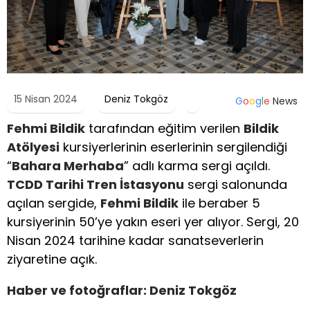
15 Nisan 2024
Deniz Tokgöz
G
o
o
g
l
e
News
Fehmi Bildik
tarafından eğitim verilen
Bildik
Atölyesi
kursiyerlerinin eserlerinin sergilendiği
“
Bahara Merhaba
” adlı karma sergi açıldı.
TCDD Tarihi Tren İstasyonu
sergi salonunda
açılan sergide,
Fehmi Bildik
ile beraber 5
kursiyerinin 50’ye yakın eseri yer alıyor. Sergi, 20
Nisan 2024 tarihine kadar sanatseverlerin
ziyaretine açık.
Haber ve fotoğraflar: Deniz Tokgöz