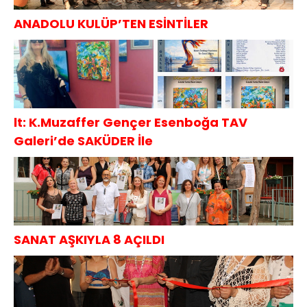
ANADOLU KULÜP’TEN ESİNTİLER
lt: K.Muzaffer Gençer Esenboğa TAV
Galeri’de SAKÜDER İle
SANAT AŞKIYLA 8 AÇILDI