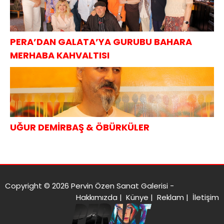
PERA’DAN GALATA’YA GURUBU BAHARA
MERHABA KAHVALTISI
UĞUR DEMİRBAŞ & ÖBÜRKÜLER
Copyright © 2026 Pervin Özen Sanat Galerisi -
Hakkımızda
|
Künye
|
Reklam
|
İletişim