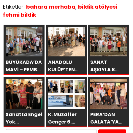
Etiketler:
bahara merhaba
,
bildik atölyesi
fehmi bildik
BÜYÜKADA’DA
ANADOLU
SANAT
MAVİ – PEMBE
KULÜP’TEN
AŞKIYLA 8
DÜŞLER
ESİNTİLER
AÇILDI
Sanatta Engel
K. Muzaffer
PERA’DAN
Yok
Gençer 6.
GALATA’YA
Vakfı’ndan
ARTCONTACT
GURUBU