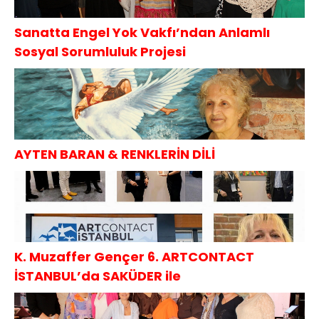
Sanatta Engel Yok Vakfı’ndan Anlamlı
Sosyal Sorumluluk Projesi
AYTEN BARAN & RENKLERİN DİLİ
K. Muzaffer Gençer 6. ARTCONTACT
İSTANBUL’da SAKÜDER ile