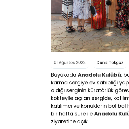
01 Ağustos 2022
Deniz Tokgöz
Büyükada
Anadolu Kulübü
; b
karma sergiye ev sahipliği yap
aldığı serginin küratörlük göre
kokteylle açılan sergide, katılım
katılımcı ve konukların bol bol h
bir hafta süre ile
Anadolu Kul
ziyaretine açık.