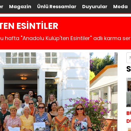
er
Magazin
Ünlü Ressamlar
Duyurular
Moda
EN ESİNTİLER
hafta "Anadolu Kulüp'ten Esintiler" adlı karma serg
S
B
D