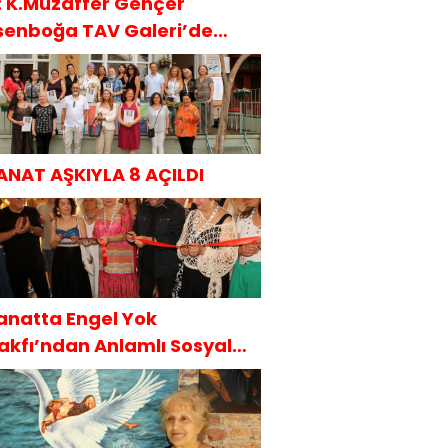
t: K.Muzaffer Gençer
senboğa TAV Galeri’de
AKÜDER İle
ANAT AŞKIYLA 8 AÇILDI
anatta Engel Yok
akfı’ndan Anlamlı Sosyal
orumluluk Projesi