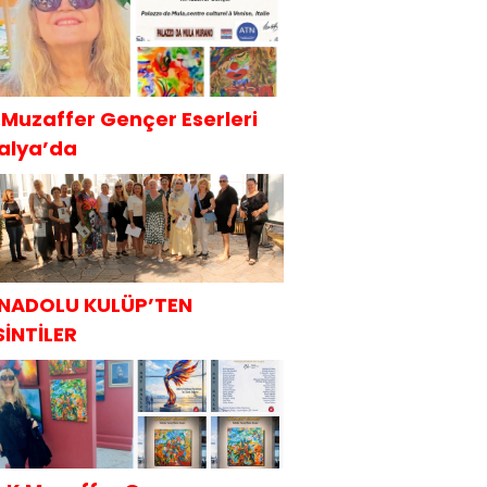
.Muzaffer Gençer Eserleri
talya’da
NADOLU KULÜP’TEN
SİNTİLER