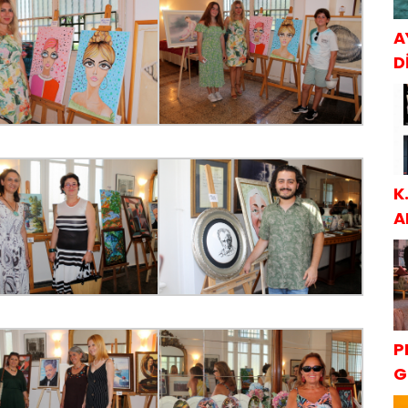
A
Dİ
K
A
S
P
G
K