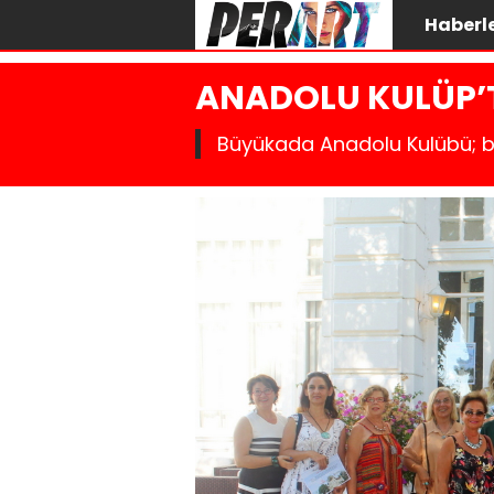
Haberl
ANADOLU KULÜP’T
Büyükada Anadolu Kulübü; bu 