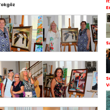
l
 Tokgöz
E
S
S
S
V
S