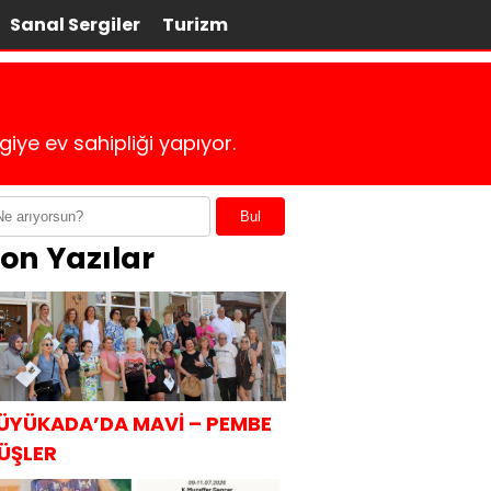
Sanal Sergiler
Turizm
iye ev sahipliği yapıyor.
Bul
on Yazılar
ÜYÜKADA’DA MAVİ – PEMBE
ÜŞLER