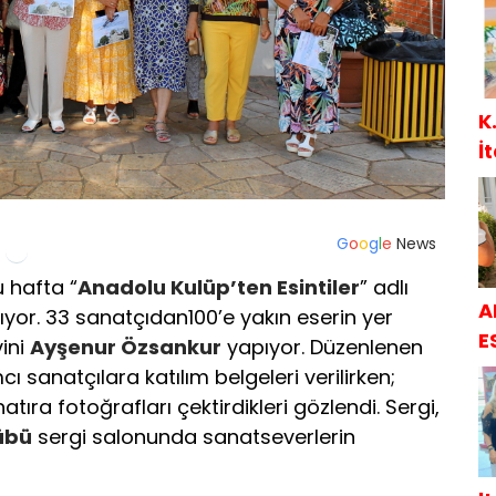
K
İ
G
o
o
g
l
e
News
u hafta “
Anadolu Kulüp’ten Esintiler
” adlı
A
ıyor. 33 sanatçıdan100’e yakın eserin yer
E
vini
Ayşenur Özsankur
yapıyor. Düzenlenen
cı sanatçılara katılım belgeleri verilirken;
atıra fotoğrafları çektirdikleri gözlendi. Sergi,
übü
sergi salonunda sanatseverlerin