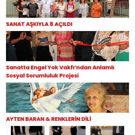
SANAT AŞKIYLA 8 AÇILDI
Sanatta Engel Yok Vakfı’ndan Anlamlı
Sosyal Sorumluluk Projesi
AYTEN BARAN & RENKLERİN DİLİ