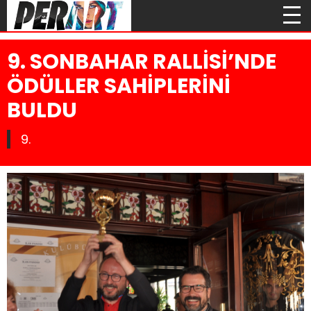
9. SONBAHAR RALLİSİ’NDE
ÖDÜLLER SAHİPLERİNİ
BULDU
9.