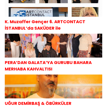
K. Muzaffer Gençer 6. ARTCONTACT
İSTANBUL’da SAKÜDER ile
PERA’DAN GALATA’YA GURUBU BAHARA
MERHABA KAHVALTISI
UĞUR DEMİRBAŞ & ÖBÜRKÜLER