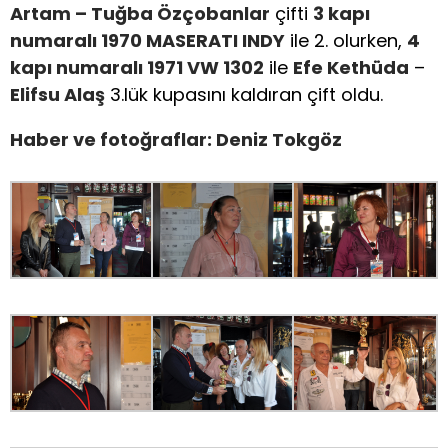
Artam – Tuğba Özçobanlar
çifti
3 kapı
numaralı 1970 MASERATI INDY
ile 2. olurken,
4
kapı numaralı 1971 VW 1302
ile
Efe Kethüda
–
Elifsu Alaş
3.lük kupasını kaldıran çift oldu.
Haber ve fotoğraflar: Deniz Tokgöz