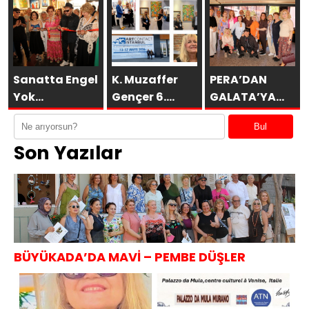
Sanatta Engel
K. Muzaffer
PERA’DAN
Yok
Gençer 6.
GALATA’YA
Vakfı’ndan
ARTCONTACT
GURUBU
Bul
Anlamlı
İSTANBUL’da
BAHARA
Son Yazılar
Sosyal
SAKÜDER ile
MERHABA
Sorumluluk
KAHVALTISI
Projesi
BÜYÜKADA’DA MAVİ – PEMBE DÜŞLER