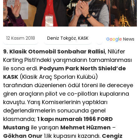
12 Kasım 2018
Deniz Tokgöz
,
KASK
G
o
o
g
l
e
News
9. Klasik Otomobil Sonbahar Rallisi
, Nilüfer
Karting Pisti’ndeki yarışmaların tamamlanması
ile sona erdi.
Podyum Park North Shield’de
KASK
(Klasik Araç Sporları Kulübü)
tarafından düzenlenen ödül töreni ile dereceye
giren araçların pilot ve co-pilotları kupalarına
kavuştu. Yarış Komiserlerinin yaptıkları
değerlendirmelerin sonucunda genel
klasmanda;
1 kapı numaralı 1966 FORD
Mustang
ile yarışan
Mehmet Hüzmen
–
Gökhan Onur
1.lik kupasını kazandı.
Cengiz