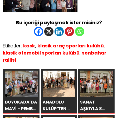
Bu içeriği paylaşmak ister misiniz?
Etiketler:
kask
,
klasik araç sporları kulübü
,
klasik otomobil sporları kulübü
,
sonbahar
rallisi
BÜYÜKADA’DA
ANADOLU
SANAT
MAVİ – PEMBE
KULÜP’TEN
AŞKIYLA 8
DÜŞLER
ESİNTİLER
AÇILDI