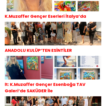
K.Muzaffer Gençer Eserleri İtalya’da
ANADOLU KULÜP’TEN ESİNTİLER
lt: K.Muzaffer Gençer Esenboğa TAV
Galeri’de SAKÜDER İle