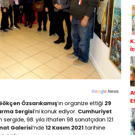
K
İ
G
o
o
g
l
e
News
A
E
 Gökçen Özsarıkamış
‘ın organize ettiği
29
rma Sergisi
‘ni konuk ediyor.
Cumhuriyet
sergide, 98. yıla ithafen 98 sanatçıdan 121
nat Galerisi
‘nde
12 Kasım 2021
tarihine