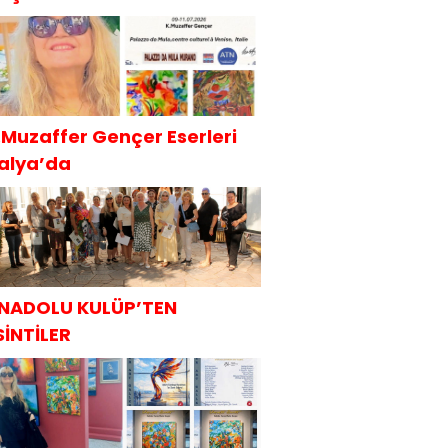
.Muzaffer Gençer Eserleri
talya’da
NADOLU KULÜP’TEN
SİNTİLER