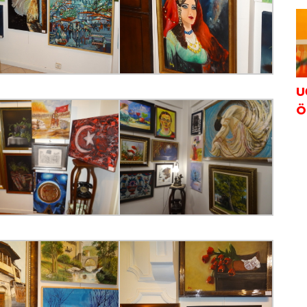
K
U
Ö