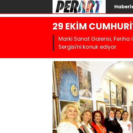
Haberl
29 EKİM CUMHURİ
Marki Sanat Galerisi, Ferih
Sergisi'ni konuk ediyor.