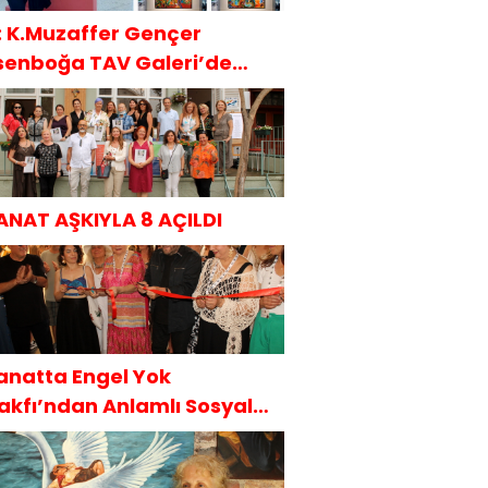
t: K.Muzaffer Gençer
senboğa TAV Galeri’de
AKÜDER İle
ANAT AŞKIYLA 8 AÇILDI
anatta Engel Yok
akfı’ndan Anlamlı Sosyal
orumluluk Projesi