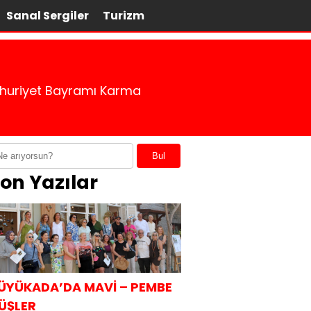
Sanal Sergiler
Turizm
umhuriyet Bayramı Karma
Bul
on Yazılar
ÜYÜKADA’DA MAVİ – PEMBE
ÜŞLER