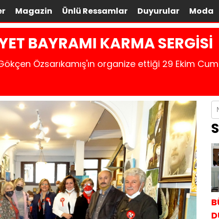
er
Magazin
Ünlü Ressamlar
Duyurular
Moda
YET BAYRAMI KARMA SERGİSİ
a Gökçen Özsarıkamış'ın organize ettiği 29 Ekim C
S
B
D