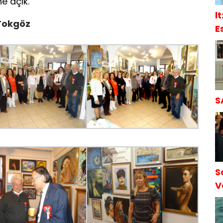
e açık.
l
 Tokgöz
E
S
S
S
V
S