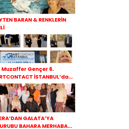
YTEN BARAN & RENKLERİN
Lİ
. Muzaffer Gençer 6.
RTCONTACT İSTANBUL’da
AKÜDER ile
ERA’DAN GALATA’YA
URUBU BAHARA MERHABA