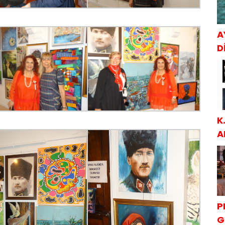
A
Dİ
K
A
S
P
G