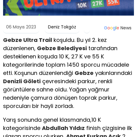
06 Mayıs 2023
Deniz Tokgöz
G
o
o
g
l
e
News
Gebze Ultra Trail
koşuldu. Bu yıl 2. kez
düzenlenen,
Gebze Belediyesi
tarafından
desteklenen koşuda 10 K, 27 K ve 55 K
kategorilerinde toplam 1450 sporcu mücadele
etti. Koşunun düzenlendiği
Gebze
yakınlarındaki
Denizli Göleti
çevresindeki parkur, renkli
görüntülere sahne oldu. Yağan yağmur
nedeniyle çamura dönüşen toprak parkur,
sporcuları bir hayli zorladı.
Yarış sonunda genel klasmanda,10 K
kategorisinde
Abdullah Yıldız
finish çizgisine ilk
ulaşan sporcu olurken,
Ahmet Furkan Açık
2.