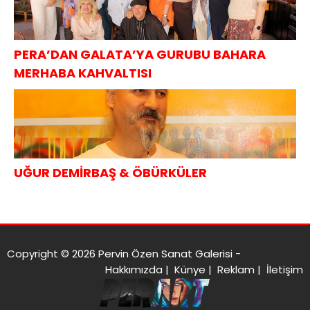
PERA’DAN GALATA’YA GURUBU BAHARA
MERHABA KAHVALTISI
UĞUR DEMİRBAŞ & ÖBÜRKÜLER
Copyright © 2026 Pervin Özen Sanat Galerisi -
Hakkımızda
|
Künye
|
Reklam
|
İletişim