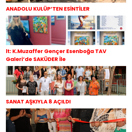
ANADOLU KULÜP’TEN ESİNTİLER
lt: K.Muzaffer Gençer Esenboğa TAV
Galeri’de SAKÜDER İle
SANAT AŞKIYLA 8 AÇILDI