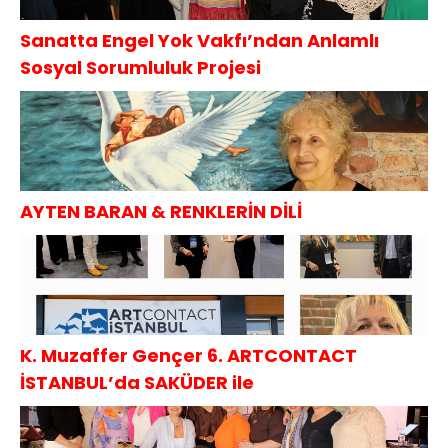
Sanatta Engel Yok Vakfı’ndan Anlamlı
Sosyal Sorumluluk Projesi
AYTEN BARAN & RENKLERİN DİLİ
K. Muzaffer Gençer 6. ARTCONTACT
İSTANBUL’da SAKÜDER ile