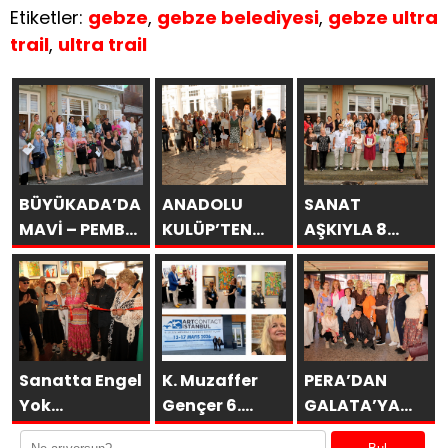
Etiketler:
gebze
,
gebze belediyesi
,
gebze ultra
trail
,
ultra trail
BÜYÜKADA’DA
ANADOLU
SANAT
MAVİ – PEMBE
KULÜP’TEN
AŞKIYLA 8
DÜŞLER
ESİNTİLER
AÇILDI
Sanatta Engel
K. Muzaffer
PERA’DAN
Yok
Gençer 6.
GALATA’YA
Vakfı’ndan
ARTCONTACT
GURUBU