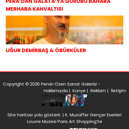
PERA’DAN GALATA’YA GURUBU BAHARA
MERHABA KAHVALTISI
UĞUR DEMİRBAŞ & ÖBÜRKÜLER
Copyright © 2026 Pervin Özen Sanat Galerisi -
Hakkımızda
|
Künye
|
Reklam
|
İletişim
Site haritası
yolu gösterir. |
K. Muzaffer Gençer Eserleri
Louvre Müzesi Paris Art Shopping’te