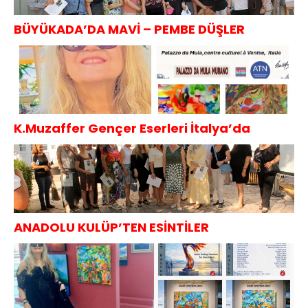
BÜYÜKADA’DA MAVİ – PEMBE DÜŞLER
K.Muzaffer Gençer Eserleri İtalya’da
ANADOLU KULÜP’TEN ESİNTİLER