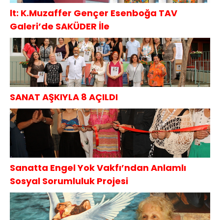
lt: K.Muzaffer Gençer Esenboğa TAV
Galeri’de SAKÜDER İle
SANAT AŞKIYLA 8 AÇILDI
Sanatta Engel Yok Vakfı’ndan Anlamlı
Sosyal Sorumluluk Projesi