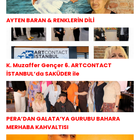
AYTEN BARAN & RENKLERİN DİLİ
K. Muzaffer Gençer 6. ARTCONTACT
İSTANBUL’da SAKÜDER ile
PERA’DAN GALATA’YA GURUBU BAHARA
MERHABA KAHVALTISI