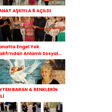
ANAT AŞKIYLA 8 AÇILDI
anatta Engel Yok
akfı’ndan Anlamlı Sosyal
orumluluk Projesi
YTEN BARAN & RENKLERİN
Lİ