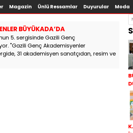
er
Magazin
Ünlü Ressamlar
Duyurular
Moda
YENLER BÜYÜKADA’DA
S
nun 5. sergisinde Gazili Genç
yor. "Gazili Genç Akademisyenler
ergide, 31 akademisyen sanatçıdan, resim ve
B
D
K