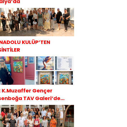
talya’da
NADOLU KULÜP’TEN
SİNTİLER
t: K.Muzaffer Gençer
senboğa TAV Galeri’de
AKÜDER İle