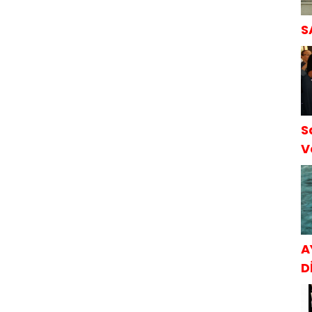
S
S
V
S
A
Dİ