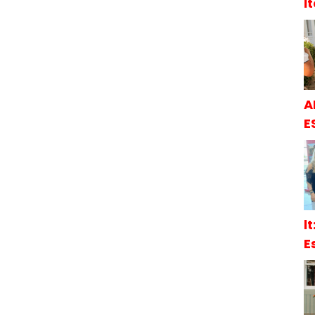
İ
A
E
l
E
S