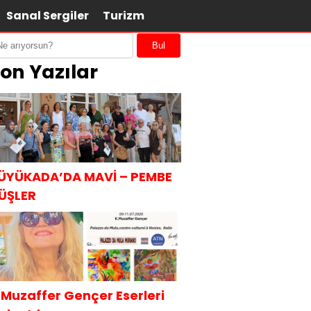
Sanal Sergiler
Turizm
Bul
on Yazılar
ÜYÜKADA’DA MAVİ – PEMBE
ÜŞLER
.Muzaffer Gençer Eserleri