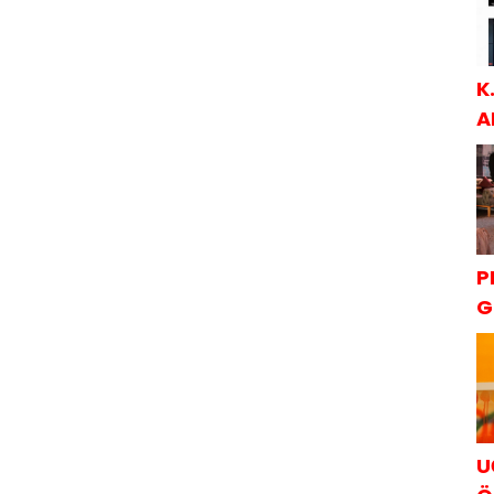
K
A
S
P
G
K
U