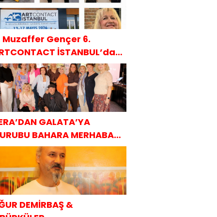
. Muzaffer Gençer 6.
RTCONTACT İSTANBUL’da
AKÜDER ile
ERA’DAN GALATA’YA
URUBU BAHARA MERHABA
AHVALTISI
ĞUR DEMİRBAŞ &