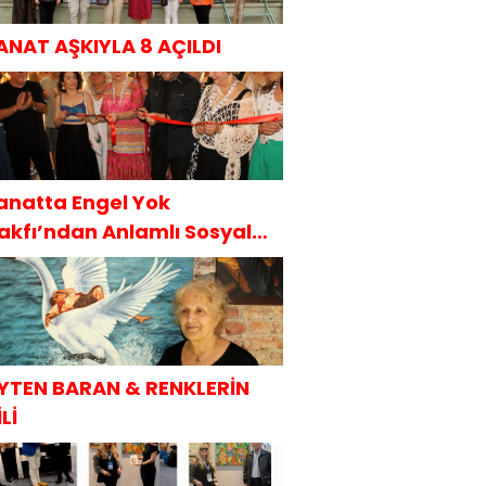
ANAT AŞKIYLA 8 AÇILDI
anatta Engel Yok
akfı’ndan Anlamlı Sosyal
orumluluk Projesi
YTEN BARAN & RENKLERİN
Lİ