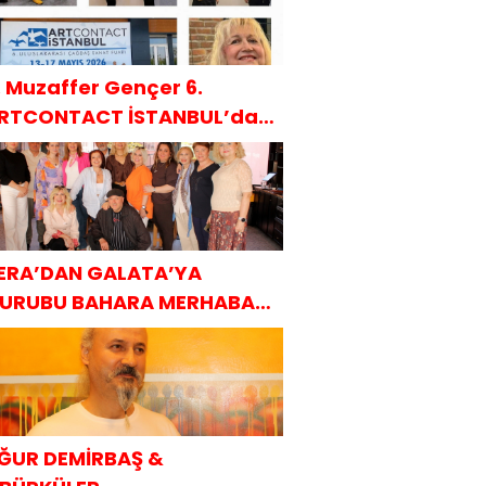
. Muzaffer Gençer 6.
RTCONTACT İSTANBUL’da
AKÜDER ile
ERA’DAN GALATA’YA
URUBU BAHARA MERHABA
AHVALTISI
ĞUR DEMİRBAŞ &