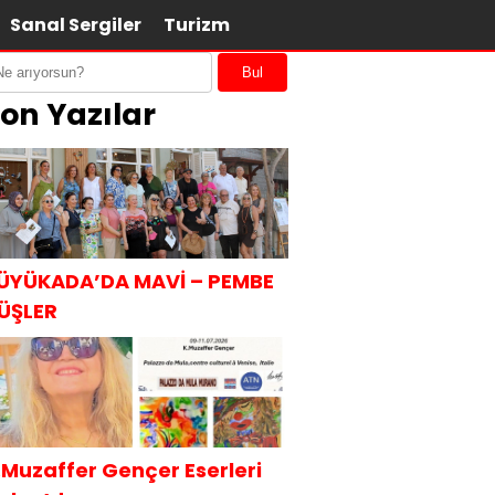
Sanal Sergiler
Turizm
Bul
on Yazılar
ÜYÜKADA’DA MAVİ – PEMBE
ÜŞLER
.Muzaffer Gençer Eserleri