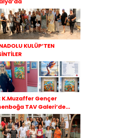
talya’da
NADOLU KULÜP’TEN
SİNTİLER
t: K.Muzaffer Gençer
senboğa TAV Galeri’de
AKÜDER İle