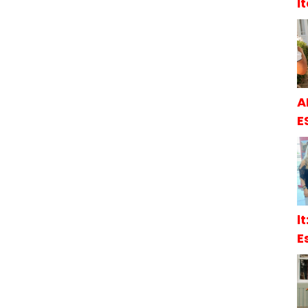
İ
A
E
l
E
S