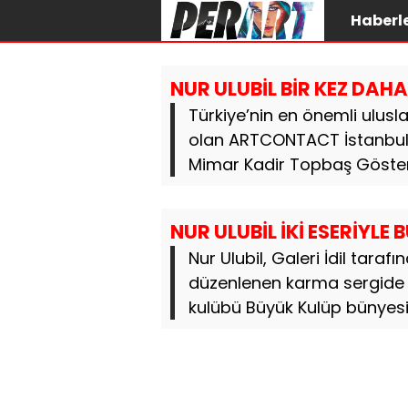
Haberl
NUR ULUBİL BİR KEZ DA
Türkiye’nin en önemli ulus
olan ARTCONTACT İstanbul 2
Mimar Kadir Topbaş Gösteri
NUR ULUBİL İKİ ESERİYLE
Nur Ulubil, Galeri İdil tara
düzenlenen karma sergide iki
kulübü Büyük Kulüp bünyesin