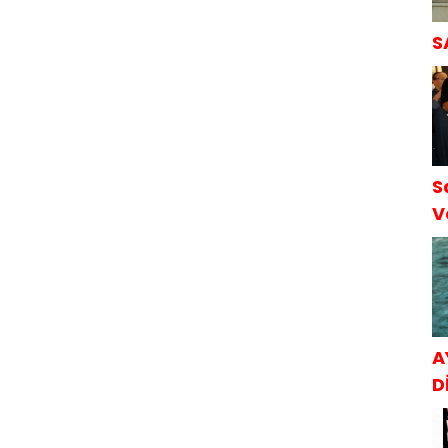
S
S
V
S
A
Dİ