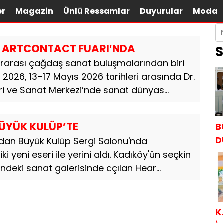
er
Magazin
Ünlü Ressamlar
Duyurular
Moda
HA ARTCONTACT FUARI’NDA
S
lararası çağdaş sanat buluşmalarından biri
026, 13–17 Mayıs 2026 tarihleri arasında Dr.
 ve Sanat Merkezi’nde sanat dünyas...
 BÜYÜK KULÜP’TE
B
D
fından Büyük Kulüp Sergi Salonu'nda
 yeni eseri ile yerini aldı. Kadıköy'ün seçkin
deki sanat galerisinde açılan Hear...
K