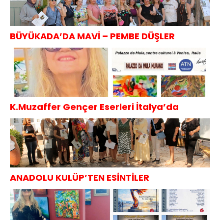
BÜYÜKADA’DA MAVİ – PEMBE DÜŞLER
K.Muzaffer Gençer Eserleri İtalya’da
ANADOLU KULÜP’TEN ESİNTİLER