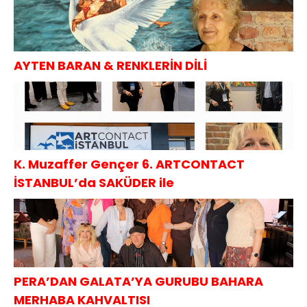
AYTEN BARAN & RENKLERİN DİLİ
K. Muzaffer Gençer 6. ARTCONTACT
İSTANBUL’da SAKÜDER ile
PERA’DAN GALATA’YA GURUBU BAHARA
MERHABA KAHVALTISI