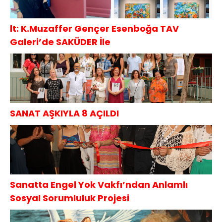
lt: K.Muzaffer Gençer Esenboğa TAV
Galeri’de SAKÜDER İle
SANAT AŞKIYLA 8 AÇILDI
Sanatta Engel Yok Vakfı’ndan Anlamlı
Sosyal Sorumluluk Projesi