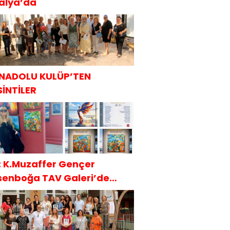
talya’da
NADOLU KULÜP’TEN
SİNTİLER
t: K.Muzaffer Gençer
senboğa TAV Galeri’de
AKÜDER İle