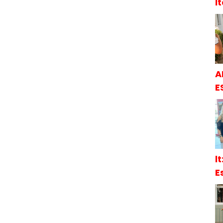
İ
A
E
l
E
S