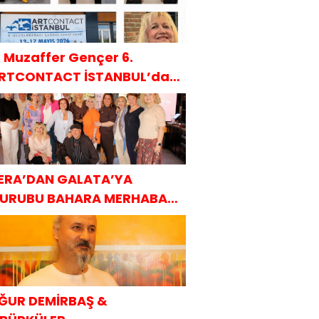
. Muzaffer Gençer 6.
RTCONTACT İSTANBUL’da
AKÜDER ile
ERA’DAN GALATA’YA
URUBU BAHARA MERHABA
AHVALTISI
ĞUR DEMİRBAŞ &