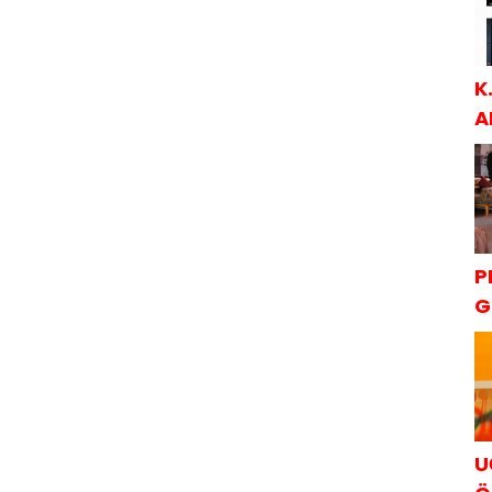
K
A
S
P
G
K
U