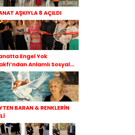
ANAT AŞKIYLA 8 AÇILDI
anatta Engel Yok
akfı’ndan Anlamlı Sosyal
orumluluk Projesi
YTEN BARAN & RENKLERİN
Lİ