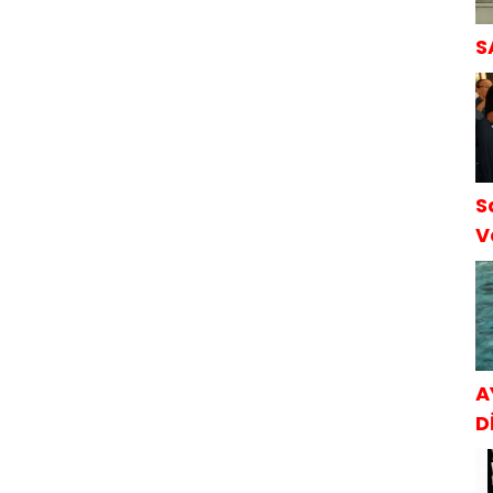
S
S
V
S
A
Dİ