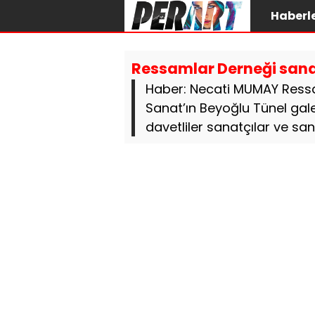
Haberl
Ressamlar Derneği sana
Haber: Necati MUMAY Ressa
Sanat’ın Beyoğlu Tünel galer
davetliler sanatçılar ve sana