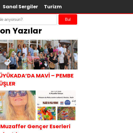
Sanal Sergiler
Turizm
Bul
on Yazılar
ÜYÜKADA’DA MAVİ – PEMBE
ÜŞLER
.Muzaffer Gençer Eserleri