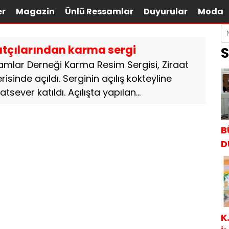
er
Magazin
Ünlü Ressamlar
Duyurular
Moda
tçılarından karma sergi
S
mlar Derneği Karma Resim Sergisi, Ziraat
isinde açıldı. Serginin açılış kokteyline
tsever katıldı. Açılışta yapılan...
B
D
K