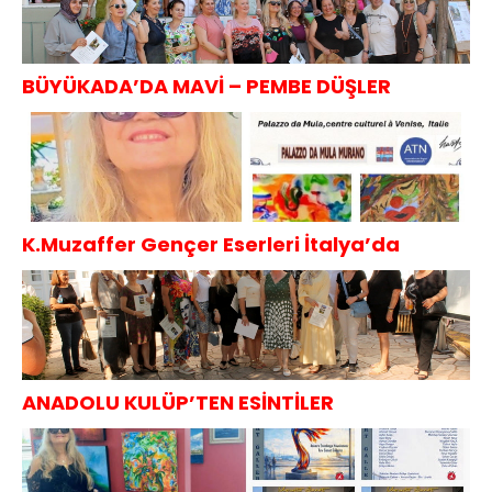
BÜYÜKADA’DA MAVİ – PEMBE DÜŞLER
K.Muzaffer Gençer Eserleri İtalya’da
ANADOLU KULÜP’TEN ESİNTİLER