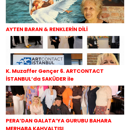
AYTEN BARAN & RENKLERİN DİLİ
K. Muzaffer Gençer 6. ARTCONTACT
İSTANBUL’da SAKÜDER ile
PERA’DAN GALATA’YA GURUBU BAHARA
MERHABA KAHVALTISI