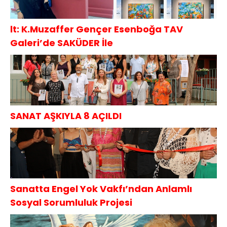
lt: K.Muzaffer Gençer Esenboğa TAV
Galeri’de SAKÜDER İle
SANAT AŞKIYLA 8 AÇILDI
Sanatta Engel Yok Vakfı’ndan Anlamlı
Sosyal Sorumluluk Projesi