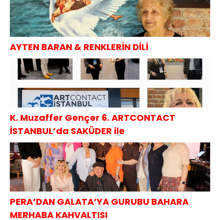
AYTEN BARAN & RENKLERİN DİLİ
K. Muzaffer Gençer 6. ARTCONTACT
İSTANBUL’da SAKÜDER ile
PERA’DAN GALATA’YA GURUBU BAHARA
MERHABA KAHVALTISI