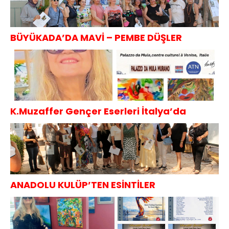
BÜYÜKADA’DA MAVİ – PEMBE DÜŞLER
K.Muzaffer Gençer Eserleri İtalya’da
ANADOLU KULÜP’TEN ESİNTİLER