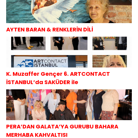
AYTEN BARAN & RENKLERİN DİLİ
K. Muzaffer Gençer 6. ARTCONTACT
İSTANBUL’da SAKÜDER ile
PERA’DAN GALATA’YA GURUBU BAHARA
MERHABA KAHVALTISI