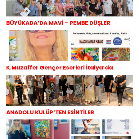
BÜYÜKADA’DA MAVİ – PEMBE DÜŞLER
K.Muzaffer Gençer Eserleri İtalya’da
ANADOLU KULÜP’TEN ESİNTİLER