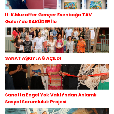
lt: K.Muzaffer Gençer Esenboğa TAV
Galeri’de SAKÜDER İle
SANAT AŞKIYLA 8 AÇILDI
Sanatta Engel Yok Vakfı’ndan Anlamlı
Sosyal Sorumluluk Projesi